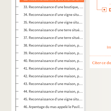
33. Reconnaissance d’une boutique, paroisse Saint-Marti
34. Reconnaissance d’une vigne située en Camargue au clo
35. Reconnaissance d’une vigne située en Camargue au clo
36. Reconnaissance d’une terre située en Crau, quartier d
37. Reconnaissance d’une terre située en Crau, quartier d
38. Reconnaissance d’une maison, paroisse Notre-Dame la 
Im
39. Reconnaissance d’une maison, paroisse Notre-Dame l
40. Reconnaissance d’une maison, paroisse Saint-Martin, 
Citer ce d
41. Reconnaissance d’une maison, paroisse Notre-Dame la
42. Reconnaissance d’une maison, paroisse Notre-Dame l
43. Reconnaissance d’une maison, paroisse Notre-Dame l
44. Reconnaissance d’une maison, paroisse Notre-Dame l
45. Reconnaissance d’une vigne située en Camargue au c
46. Arpentage du mas appelé le Pavillon en Crau quartier 