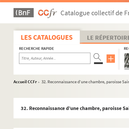
4. Plan figuratif de terres situées au clos des Juifs, chem
Catalogue collectif de F
5. Reconnaissance de terre située au clos dit des Juifs po
6. Reconnaissance d’une terre au clos des Juifs en faveur
7. Reconnaissance d’une terre située en Crau, quartier du
LES CATALOGUES
LE RÉPERTOIR
8. Reconnaissance d’un pré situé en Crau, quartier du mou
RECHERCHE RAPIDE
RE
9. Reconnaissance d’une vigne au clos Négadis en Camar
10. Reconnaissance d’une vigne au clos Négadis en Cama
11. Reconnaissance d’une vigne au clos Négadis en Camar
12. Reconnaissance d’une vigne au clos Négadis en Cama
Accueil CCFr
32. Reconnaissance d’une chambre, paroisse Sain
>
13. Reconnaissance d’une vigne au clos Négadis en Camar
14. Reconnaissance d’une pièce paroisse Saint-Martin app
15. Reconnaissance d’une chambre d’une maison jadis de P
32. Reconnaissance d’une chambre, paroisse Sai
16. Reconnaissance d’une partie de maison appartenant à L
17. Reconnaissance d’une partie de maison, paroisse Sain