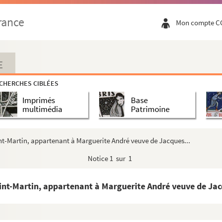
in du Baron [route des Saintes]
rance
Mon compte C
ur Jean Francony prêtre docteur en théologie ...
 du recteur de la chapelle Notre-Dame… par Jos...
 moulin [route d’Eyguières] paroir acquise par...
E
lin paroir appartenant à Mlle Sauvaire, héirit...
CHERCHES CIBLÉES
gue appartenant à Louise Mercier veuve de Jean Qu...
Imprimés
Base
rgue appartenant à André Gautier maçon en faveur d...
multimédia
Patrimoine
gue appartenant à Jean Blanc baïle berger de en f...
rgue appartenant à Louise Pignard veuve de Gabriel...
t-Martin, appartenant à Marguerite André veuve de Jacques...
gue appartenant à Pierre Olivier veuve de Jacques...
Notice
1 sur 1
artenant à Mlle Claire Boqui veuve de M. Charles...
ierre d’Antonelle, paroisse Saint-Martin apparte...
nt-Martin, appartenant à Marguerite André veuve de Jac
ouis de Tinelis de la Calmette, jadis à Pierre ...
t-Martin, appartenant à Etienne Seignoret acquis...