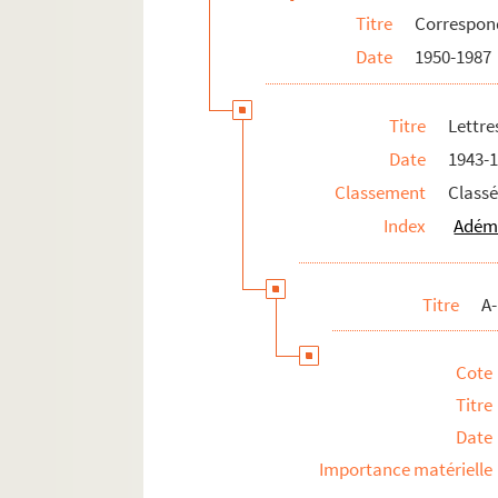
Titre
Correspo
H-M
Date
1950-1987
N-R
S-V
Titre
Lettre
W-Z
Date
1943-
8-MS-FS-17-0718. Non identifiés
Classement
Classé
Dossiers documentaires
Index
Adéma
Titre
A
Cote
Titre
Date
Importance matérielle