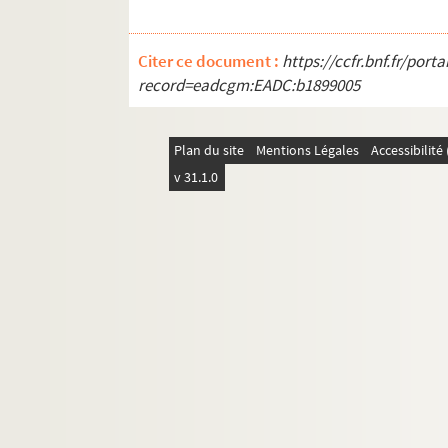
Citer ce document :
https://ccfr.bnf.fr/por
record=eadcgm:EADC:b1899005
Plan du site
Mentions Légales
Accessibilit
v 31.1.0