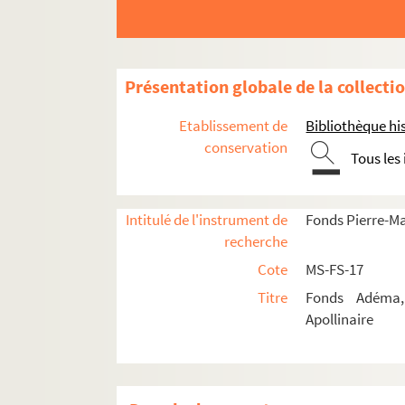
Présentation globale de la collecti
Etablissement de
Bibliothèque his
conservation
Tous les
Intitulé de l'instrument de
Fonds Pierre-M
Guillaume Apollinaire
recherche
Pierre-Marcel Adéma
Cote
MS-FS-17
Activités
Titre
Fonds Adéma, 
Collection
Apollinaire
Correspondance
Lettres de Pierre-Marcel Adéma