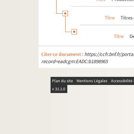
Titre
Titres
Titre
De
Citer ce document :
https://ccfr.bnf.fr/por
record=eadcgm:EADC:b1898965
Plan du site
Mentions Légales
Accessibilit
v 31.1.0