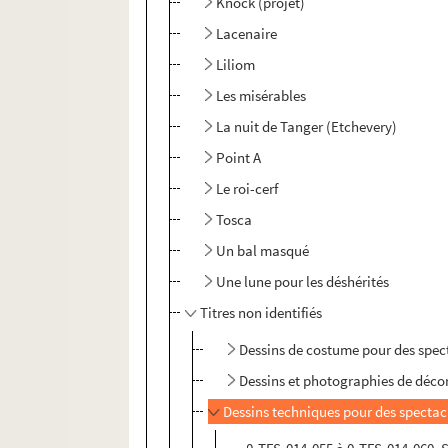
Knock (projet)
Lacenaire
Liliom
Les misérables
La nuit de Tanger (Etchevery)
Point A
Le roi-cerf
Tosca
Un bal masqué
Une lune pour les déshérités
Titres non identifiés
Dessins de costume pour des spect
Dessins et photographies de décor
Dessins techniques pour des spectacl