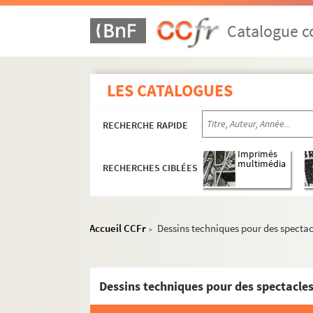
Catalogue co
LES CATALOGUES
RECHERCHE RAPIDE
Imprimés
multimédia
RECHERCHES CIBLÉES
Biographie
Accueil CCFr
Dessins techniques pour des spectac
Scénographies pour le théâtre et l'opéra
>
Années 1947-1959
Années 1960-1969
Dessins techniques pour des spectacles
Années 1970-1979