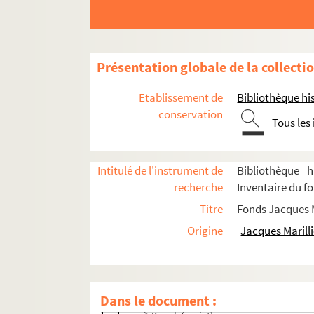
Années 1980-1989
Années 1990-1998
Productions non identifiées
Présentation globale de la collecti
Les amants turcs
Etablissement de
Bibliothèque his
L'archipel Lenoir
conservation
Le barbier de Séville (Cochet)
Tous les
Le carrosse du Saint-Sacrement
D'amour et de théâtre
Intitulé de l'instrument de
Bibliothèque h
Bérénice
recherche
Inventaire du fo
Chat en poche
Titre
Fonds Jacques M
Cheverny (son et lumière)
Origine
Jacques Marilli
La dernière bobine
Georges Dandin
Il ne faut jurer de rien
Dans le document :