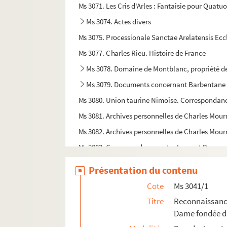
Ms 3071. Les Cris d'Arles : Fantaisie pour Quatu
Ms 3074. Actes divers
Ms 3075. Processionale Sanctae Arelatensis Eccle
Ms 3077. Charles Rieu. Histoire de France
Ms 3078. Domaine de Montblanc, propriété de
Ms 3079. Documents concernant Barbentane
Ms 3080. Union taurine Nimoîse. Correspondan
Ms 3081. Archives personnelles de Charles Mourr
Ms 3082. Archives personnelles de Charles Mour
Ms 3083. Correspondance entre Laurent Bonnema
Ms 3124. Dépôts du Musée Réattu.
Présentation du contenu
Ms 3129. Registre de billets de nolis. Port d'Arle
Cote
Ms 3041/1
Ms 3130. Plans des ateliers de chemin de fer P. L.
Titre
Reconnaissance
Ms 3131. Ateliers du chemin de fer P.L.M d’Arles
Dame fondée da
Ms 3132. Ateliers du chemin de fer P.L.M d’Arles