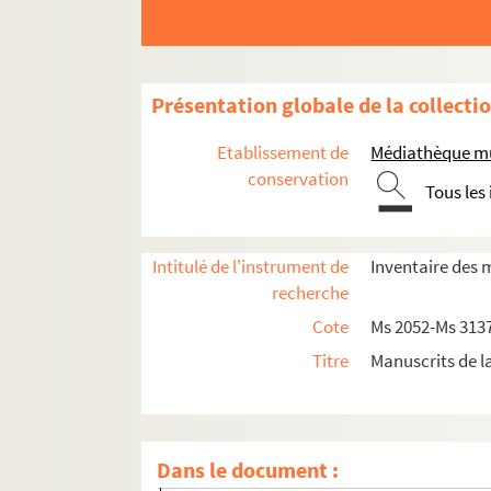
34. Comptes pour les marguilliers de l’église
35. Réparations de vitres de l’église St.Mart
36. Quittance pour l’élection des marguillie
Présentation globale de la collecti
37-58. Pierre Vincens dit Lebre
59. Pierre Astier apothicaire contre les ouv
Etablissement de
Médiathèque mu
60. Acte
conservation
Tous les
61. Testament de Barthélémy Bonnet étant
62. Rôle concernant les biens de feu Jacques 
Intitulé de l'instrument de
Inventaire des 
63. Achat de la maison d’André Laude à pro
recherche
64. Compromis entre l’église de la Major et 
Cote
Ms 2052-Ms 313
65. Reconnaissance pour la chapellenie par
Titre
Manuscrits de l
66. Reconnaissance féodale d’une vigne quar
67. Reconnaissance d’une propriété en Camar
68. Héritiers d’Antoine Boyer acquéreur d’u
Dans le document :
69. Quittance pour François Gombert maît