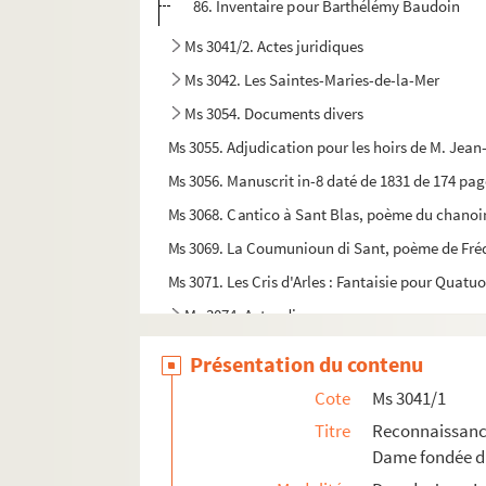
86. Inventaire pour Barthélémy Baudoin
Ms 3041/2. Actes juridiques
Ms 3042. Les Saintes-Maries-de-la-Mer
Ms 3054. Documents divers
Ms 3055. Adjudication pour les hoirs de M. Jean
Ms 3056. Manuscrit in-8 daté de 1831 de 174 page
Ms 3068. Cantico à Sant Blas, poème du chanoir
Ms 3069. La Coumunioun di Sant, poème de Fréd
Ms 3071. Les Cris d'Arles : Fantaisie pour Quatu
Ms 3074. Actes divers
Ms 3075. Processionale Sanctae Arelatensis Eccle
Présentation du contenu
Ms 3077. Charles Rieu. Histoire de France
Cote
Ms 3041/1
Ms 3078. Domaine de Montblanc, propriété de
Titre
Reconnaissance
Ms 3079. Documents concernant Barbentane
Dame fondée da
Ms 3080. Union taurine Nimoîse. Correspondan