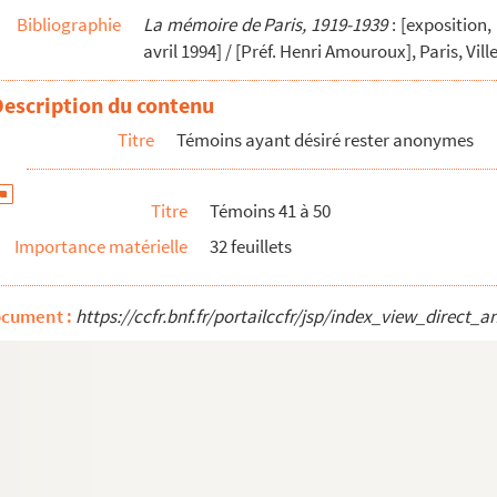
Bibliographie
La mémoire de Paris, 1919-1939
: [exposition,
avril 1994] / [Préf. Henri Amouroux], Paris, Vill
Description du contenu
re capucin"
Titre
Témoins ayant désiré rester anonymes
Titre
Témoins 41 à 50
Importance matérielle
32 feuillets
ocument :
https://ccfr.bnf.fr/portailccfr/jsp/index_view_dire