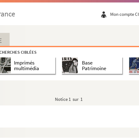
rance
Mon compte C
E
CHERCHES CIBLÉES
Imprimés
Base
multimédia
Patrimoine
Notice
1 sur 1