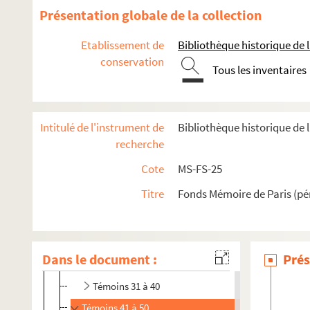
Présentation globale de la collection
Etablissement de
Bibliothèque historique de la
conservation
Tous les inventaires
Intitulé de l'instrument de
Bibliothèque historique de l
1919-1939
recherche
Organisation de la collecte
Cote
MS-FS-25
Témoins identifiés
Titre
Fonds Mémoire de Paris (pé
Témoins ayant désiré rester anonymes
Témoins 1 à 10
Témoins 11 à 20
Dans le document :
Prés
Témoins 21 à 30
Témoins 31 à 40
Témoins 41 à 50