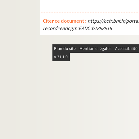
Citer ce document :
https://ccfr.bnf.fr/por
record=eadcgm:EADC:b1898916
Plan du site
Mentions Légales
Accessibilit
v 31.1.0