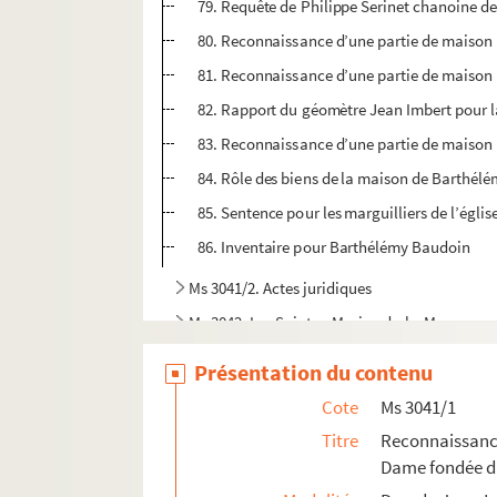
79. Requête de Philippe Serinet chanoine de 
80. Reconnaissance d’une partie de maison p
81. Reconnaissance d’une partie de maison p
82. Rapport du géomètre Jean Imbert pour la
83. Reconnaissance d’une partie de maison 
84. Rôle des biens de la maison de Barthélé
85. Sentence pour les marguilliers de l’ég
86. Inventaire pour Barthélémy Baudoin
Ms 3041/2. Actes juridiques
Ms 3042. Les Saintes-Maries-de-la-Mer
Ms 3054. Documents divers
Présentation du contenu
Ms 3055. Adjudication pour les hoirs de M. Jean
Cote
Ms 3041/1
Ms 3056. Manuscrit in-8 daté de 1831 de 174 page
Titre
Reconnaissance
Ms 3068. Cantico à Sant Blas, poème du chanoir
Dame fondée da
Ms 3069. La Coumunioun di Sant, poème de Fréd