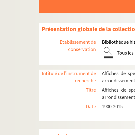
Musée Dapper
Musée national des arts asiatiques - Gui
Musée national des arts et traditions pop
Présentation globale de la collecti
Orangerie du parc de Bagatelle
Etablissement de
Bibliothèque his
Salle d'Iéna
conservation
Tous les
Théâtre national de Chaillot
Direction Pierre Aldebert
Intitulé de l'instrument de
Affiches de spe
Direction Jean Vilar
recherche
arrondissemen
Direction Georges Wilson
Titre
Affiches de sp
Théâtre national populaire
arrondissemen
Spectacles
Date
1900-2015
4-AFF-002450-(01). L'amante
4-AFF-002450-(02). Ballet na