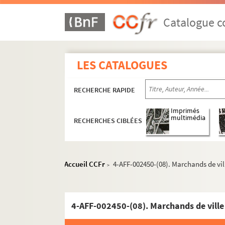
Catalogue co
LES CATALOGUES
RECHERCHE RAPIDE
16e arrondissement
Imprimés
Cirque national Alexis Grüss
multimédia
RECHERCHES CIBLÉES
Auditorium Jean de la Fontaine
Église réformée d'Auteuil
Grande serre d'Auteuil
Accueil CCFr
4-AFF-002450-(08). Marchands de vil
>
Hippodrome ParisLongchamp
Jardin d'acclimatation
4-AFF-002450-(08). Marchands de ville
Maison de la Radio et de la Musique
Musée d'art moderne de la Ville de Paris