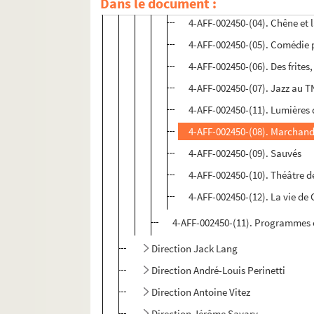
Dans le document :
4-AFF-002450-(03). Bella ciao
4-AFF-002450-(04). Chêne et 
4-AFF-002450-(05). Comédie p
4-AFF-002450-(06). Des frites, d
4-AFF-002450-(07). Jazz au 
4-AFF-002450-(11). Lumières
4-AFF-002450-(08). Marchands
4-AFF-002450-(09). Sauvés
4-AFF-002450-(10). Théâtre d
4-AFF-002450-(12). La vie de 
4-AFF-002450-(11). Programmes e
Direction Jack Lang
Direction André-Louis Perinetti
Direction Antoine Vitez
Direction Jérôme Savary