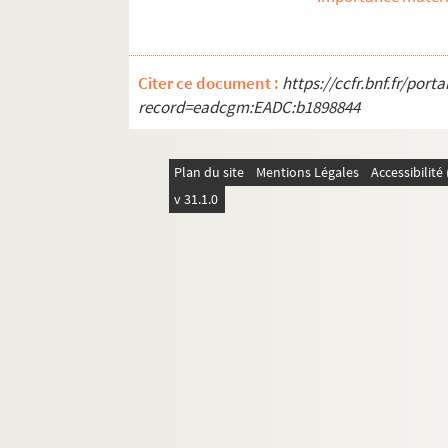
Citer ce document :
https://ccfr.bnf.fr/por
record=eadcgm:EADC:b1898844
Plan du site
Mentions Légales
Accessibilit
v 31.1.0