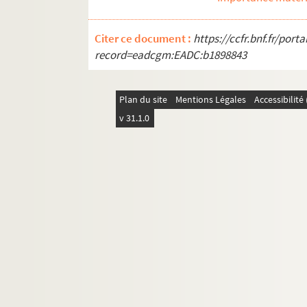
Citer ce document :
https://ccfr.bnf.fr/por
record=eadcgm:EADC:b1898843
Plan du site
Mentions Légales
Accessibilit
v 31.1.0