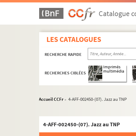
Catalogue co
LES CATALOGUES
RECHERCHE RAPIDE
16e arrondissement
Imprimés
Cirque national Alexis Grüss
multimédia
RECHERCHES CIBLÉES
Auditorium Jean de la Fontaine
Église réformée d'Auteuil
Grande serre d'Auteuil
Accueil CCFr
4-AFF-002450-(07). Jazz au TNP
>
Hippodrome ParisLongchamp
Jardin d'acclimatation
4-AFF-002450-(07). Jazz au TNP
Maison de la Radio et de la Musique
Musée d'art moderne de la Ville de Paris