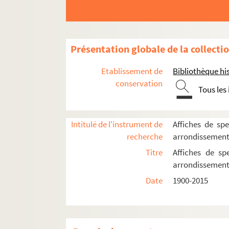
Musée Dapper
Musée national des arts asiatiques - Gui
Musée national des arts et traditions pop
Présentation globale de la collecti
Orangerie du parc de Bagatelle
Etablissement de
Bibliothèque his
Salle d'Iéna
conservation
Tous les
Théâtre national de Chaillot
Direction Pierre Aldebert
Intitulé de l'instrument de
Affiches de spe
Direction Jean Vilar
recherche
arrondissemen
Direction Georges Wilson
Titre
Affiches de sp
Théâtre national populaire
arrondissemen
Spectacles
Date
1900-2015
4-AFF-002450-(01). L'amante
4-AFF-002450-(02). Ballet na