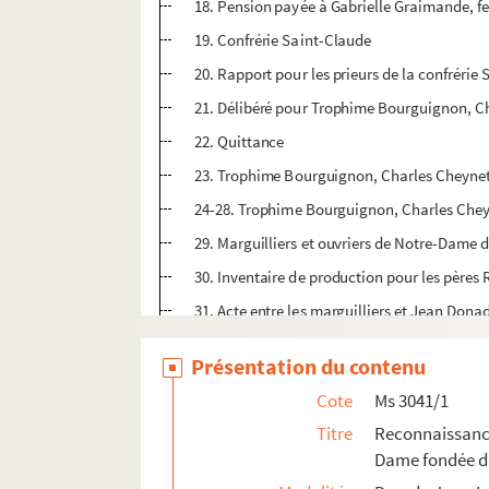
18. Pension payée à Gabrielle Graimande, 
19. Confrérie Saint-Claude
20. Rapport pour les prieurs de la confrérie
21. Délibéré pour Trophime Bourguignon, Cha
22. Quittance
23. Trophime Bourguignon, Charles Cheynet 
24-28. Trophime Bourguignon, Charles Cheyn
29. Marguilliers et ouvriers de Notre-Dame 
30. Inventaire de production pour les pères 
31. Acte entre les marguilliers et Jean Dona
32. Inventaire de production pour les margu
Présentation du contenu
33. Testament de Pierre Ferrier en faveur 
Cote
Ms 3041/1
34. Comptes pour les marguilliers de l’église
Titre
Reconnaissance
35. Réparations de vitres de l’église St.Mart
Dame fondée da
36. Quittance pour l’élection des marguillie