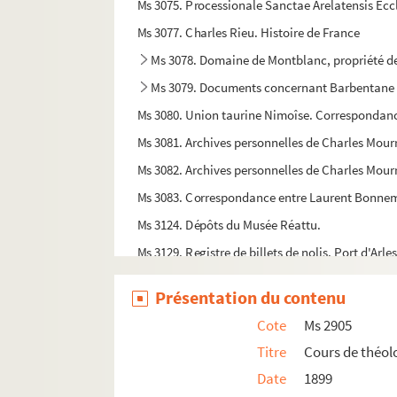
Ms 3075. Processionale Sanctae Arelatensis Eccle
Ms 3077. Charles Rieu. Histoire de France
Ms 3078. Domaine de Montblanc, propriété de
Ms 3079. Documents concernant Barbentane
Ms 3080. Union taurine Nimoîse. Correspondan
Ms 3081. Archives personnelles de Charles Mourr
Ms 3082. Archives personnelles de Charles Mour
Ms 3083. Correspondance entre Laurent Bonnema
Ms 3124. Dépôts du Musée Réattu.
Ms 3129. Registre de billets de nolis. Port d'Arle
Ms 3130. Plans des ateliers de chemin de fer P. L.
Présentation du contenu
Ms 3131. Ateliers du chemin de fer P.L.M d’Arles
Cote
Ms 2905
Ms 3132. Ateliers du chemin de fer P.L.M d’Arles
Titre
Cours de théol
Ms 3133. Ateliers du chemin de fer P.L.M d’Arles
Date
1899
Ms 3134. Ateliers du chemin de fer P.L.M d’Arles