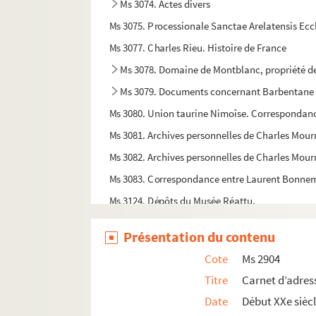
Ms 3074. Actes divers
Ms 3075. Processionale Sanctae Arelatensis Eccle
Ms 3077. Charles Rieu. Histoire de France
Ms 3078. Domaine de Montblanc, propriété de
Ms 3079. Documents concernant Barbentane
Ms 3080. Union taurine Nimoîse. Correspondan
Ms 3081. Archives personnelles de Charles Mourr
Ms 3082. Archives personnelles de Charles Mour
Ms 3083. Correspondance entre Laurent Bonnema
Ms 3124. Dépôts du Musée Réattu.
Ms 3129. Registre de billets de nolis. Port d'Arle
Présentation du contenu
Ms 3130. Plans des ateliers de chemin de fer P. L.
Cote
Ms 2904
Ms 3131. Ateliers du chemin de fer P.L.M d’Arles
Titre
Carnet d’adres
Ms 3132. Ateliers du chemin de fer P.L.M d’Arles
Date
Début XXe sièc
Ms 3133. Ateliers du chemin de fer P.L.M d’Arles