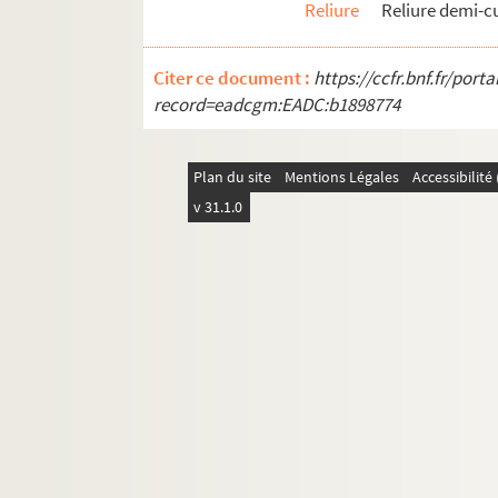
Reliure
Reliure demi-c
Ms 3134. Ateliers du chemin de fer P.L.M d’Arles
Ms 3135. Ateliers du chemin de fer P.L.M.
Citer ce document :
https://ccfr.bnf.fr/por
Ms 3136. Ordonnanciers de la pharmacie Maurel 
record=eadcgm:EADC:b1898774
Ms 3137. Cours d’arithmétique fait par Nicolas P
Ms 3138. Correspondance manuscrite de Jean-
Plan du site
Mentions Légales
Accessibilit
Ms 3139. Textes de Jean-Marie Magnan adressés
v 31.1.0
Ms 3142. Livre de la chapelle Notre-Dame de Mou
Ms 3143. Registre des dépenses et recettes : proc
Ms 3144. Recettes de la chapelle Notre-Dame d
Ms 3145. Livre des recettes et dépenses de l’égl
Ms 3146. Documents concernant l’église Sainte-
Ms 3147. Cahier des recettes et dépenses de la c
Ms 3148. Règlements et instruction pour le pla
Ms 3149. Registres paroissiaux de l’église de Ra