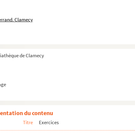
errand. Clamecy
diathèque de Clamecy
age
entation du contenu
s ports des ruisseaux
Titre
Exercices
n
lancelle