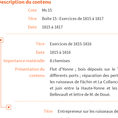
Description du contenu
Paris et celui de la Haute-Yonne
Cote
Ms 15
Titre
Boîte 15 : Exercices de 1815 à 1817
Date
1815 à 1817
Titre
Exercices de 1815-1816
Date
1815 à 1816
Importance matérielle
8 chemises
Présentation du
Flot d'Yonne ; bois déposés sur le
contenu
différents ports ; réparation des per
les ruisseaux de Fâchin et La Collanc
et juin entre la Haute-Yonne et l
Bellevault et lettre de M. de Doué.
Titre
Entrepreneur sur les ruisseaux de