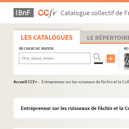
Catalogue collectif de F
LES CATALOGUES
LE RÉPERTOIR
RECHERCHE RAPIDE
RE
Exercices
Ms 1. Boîte 1 : Exercices de 1605 à 1769
Accueil CCFr
Entrepreneur sur les ruisseaux de Fâchin et la Col
>
Ms 2. Boîte 2 : Exercices de 1769 à 1773
Ms 3. Boîte 3 : Exercices de 1773 à 1776
Ms 4. Boîte 4 : Exercices de 1776 à 1780
Entrepreneur sur les ruisseaux de Fâchin et la C
Ms 5. Boîte 5 : Exercices de 1780 à 1783
Ms 6. Boîte 6 : Exercices de 1783 à 1786
Ms 7. Boîte 7 : Exercices de 1786 à 1792