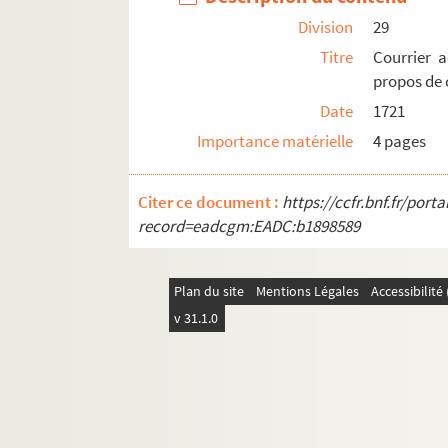
Division
29
Ms 3075. Processionale Sanctae Arelatensis Eccle
Titre
Courrier a
Ms 3077. Charles Rieu. Histoire de France
propos de 
Ms 3078. Domaine de Montblanc, propriété de
Date
1721
Ms 3079. Documents concernant Barbentane
Importance matérielle
4 pages
Ms 3080. Union taurine Nimoîse. Correspondan
Ms 3081. Archives personnelles de Charles Mourr
Citer ce document :
https://ccfr.bnf.fr/por
Ms 3082. Archives personnelles de Charles Mour
record=eadcgm:EADC:b1898589
Ms 3083. Correspondance entre Laurent Bonnema
Ms 3124. Dépôts du Musée Réattu.
Plan du site
Mentions Légales
Accessibilit
Ms 3129. Registre de billets de nolis. Port d'Arle
v 31.1.0
Ms 3130. Plans des ateliers de chemin de fer P. L.
Ms 3131. Ateliers du chemin de fer P.L.M d’Arles
Ms 3132. Ateliers du chemin de fer P.L.M d’Arles
Ms 3133. Ateliers du chemin de fer P.L.M d’Arles