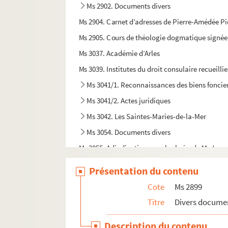
Ms 2902. Documents divers
Ms 2904. Carnet d’adresses de Pierre-Amédée P
Ms 2905. Cours de théologie dogmatique signée
Ms 3037. Académie d’Arles
Ms 3039. Institutes du droit consulaire recueilli
Ms 3041/1. Reconnaissances des biens foncier
Ms 3041/2. Actes juridiques
Ms 3042. Les Saintes-Maries-de-la-Mer
Ms 3054. Documents divers
Ms 3055. Adjudication pour les hoirs de M. Jean
Ms 3056. Manuscrit in-8 daté de 1831 de 174 page
Présentation du contenu
Ms 3068. Cantico à Sant Blas, poème du chanoir
Cote
Ms 2899
Ms 3069. La Coumunioun di Sant, poème de Fréd
Titre
Divers docume
Ms 3071. Les Cris d'Arles : Fantaisie pour Quatu
Description du contenu
Ms 3074. Actes divers