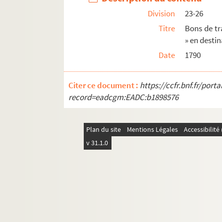
Division
23-26
Ms 3069. La Coumunioun di Sant, poème de Fréd
Titre
Bons de tr
Ms 3071. Les Cris d'Arles : Fantaisie pour Quatu
» en desti
Ms 3074. Actes divers
Date
1790
Ms 3075. Processionale Sanctae Arelatensis Eccle
Ms 3077. Charles Rieu. Histoire de France
Citer ce document :
https://ccfr.bnf.fr/por
Ms 3078. Domaine de Montblanc, propriété de
record=eadcgm:EADC:b1898576
Ms 3079. Documents concernant Barbentane
Ms 3080. Union taurine Nimoîse. Correspondan
Plan du site
Mentions Légales
Accessibilit
Ms 3081. Archives personnelles de Charles Mourr
v 31.1.0
Ms 3082. Archives personnelles de Charles Mour
Ms 3083. Correspondance entre Laurent Bonnema
Ms 3124. Dépôts du Musée Réattu.
Ms 3129. Registre de billets de nolis. Port d'Arle
Ms 3130. Plans des ateliers de chemin de fer P. L.