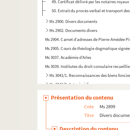
49. Certificat délivré par les notaires royaux
50. Extrait du procés-verbal et transport des
Ms 2900. Divers documents
Ms 2902. Documents divers
Ms 2904. Carnet d’adresses de Pierre-Amédée P
Ms 2905. Cours de théologie dogmatique signée
Ms 3037. Académie d’Arles
Ms 3039. Institutes du droit consulaire recueilli
Ms 3041/1. Reconnaissances des biens foncier
Ms 3041/2. Actes juridiques
Ms 3042. Les Saintes-Maries-de-la-Mer
Présentation du contenu
Ms 3054. Documents divers
Cote
Ms 2899
Ms 3055. Adjudication pour les hoirs de M. Jean
Titre
Divers docume
Ms 3056. Manuscrit in-8 daté de 1831 de 174 page
Description du contenu
Ms 3068. Cantico à Sant Blas, poème du chanoir