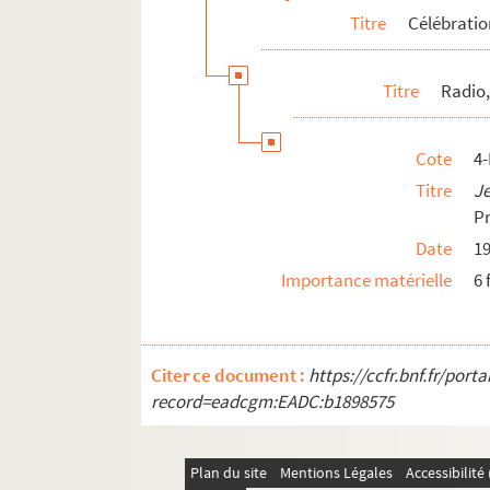
Titre
Célébrati
Titre
Radio,
Cote
4
Titre
J
Pr
Date
1
Importance matérielle
6 
Citer ce document :
https://ccfr.bnf.fr/por
record=eadcgm:EADC:b1898575
Plan du site
Mentions Légales
Accessibilit