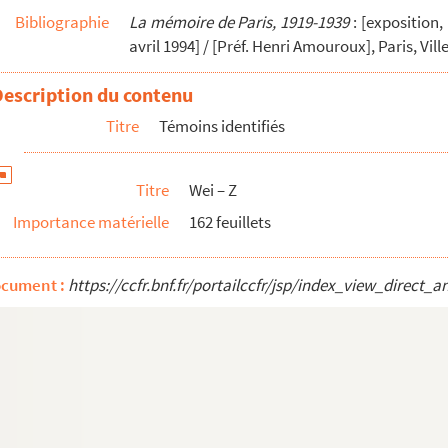
Bibliographie
La mémoire de Paris, 1919-1939
: [exposition,
onique gauloise"
avril 1994] / [Préf. Henri Amouroux], Paris, Vill
Description du contenu
Titre
Témoins identifiés
Titre
Wei – Z
Importance matérielle
162 feuillets
ocument :
https://ccfr.bnf.fr/portailccfr/jsp/index_view_dire