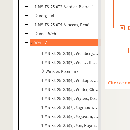
4-MS-FS-25-072. Verdier, Pierre. "Les fils à Papa. Chr
Verg – Vil
4-MS-FS-25-074. Vincens, René
Viv – Web
Wei – Z
4-MS-FS-25-076(1). Weinberg, Huguette
4-MS-FS-25-076(2). Welitz, Blanche
Winkler, Peter Erik
4-MS-FS-25-076(4). Winkopp, Pierre
Citer ce d
4-MS-FS-25-076(5). Winter, Clime
4-MS-FS-25-076(6). Wyters, Denise
4-MS-FS-25-076(7). Yagmourian, Armand
4-MS-FS-25-076(8). Yegavian, Alice
4-MS-FS-25-076(9). Yon, Raymond