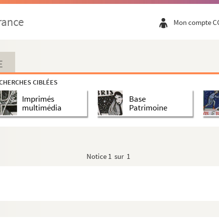
rance
Mon compte C
E
CHERCHES CIBLÉES
Imprimés
Base
multimédia
Patrimoine
Notice
1 sur 1