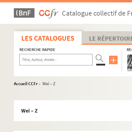
Leco – Le Ga
Catalogue collectif de F
Lege – Le Ma
Le Me – Les
Lev – Lib
LES CATALOGUES
LE RÉPERTOIR
Lin – Lo
RECHERCHE RAPIDE
RE
4-MS-FS-25-048. Lourde, Roger
Lu – Map
4-MS-FS-25-050. Marchal, Pierre-Louis
Marg – Mart
Accueil CCFr
Wei – Z
>
Marv – Maz
Meh – Mey
Mie – Mil
Wei – Z
Min – Mo
N – O