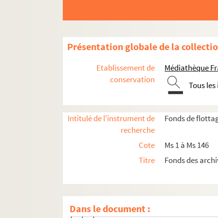
Ms 9. Boîte 9 : Exercices de 1799 à 1801
Ms 10. Boîte 10 : Exercices de 1801 à 1804
Ms 11. Boîte 11 : Exercices de 1804 à 1808
Présentation globale de la collecti
Exercices de 1804-1805
Etablissement de
Médiathèque Fr
Exercices de 1805-1806
conservation
Tous les
Exercices de 1806-1807
Exercices de 1807-1808
Intitulé de l'instrument de
Fonds de flott
Mémoires de journées d'hommes
recherche
Entreprise Feuillet de la Baye à Pic
Cote
Ms 1 à Ms 146
Deux billets de dépenses
Titre
Fonds des archi
Réparation particulière du pertuis 
Comptes de réparation de l'entrepre
Levé de nivellement de la chaussée 
Dans le document :
Sept procès-verbaux d'infractions