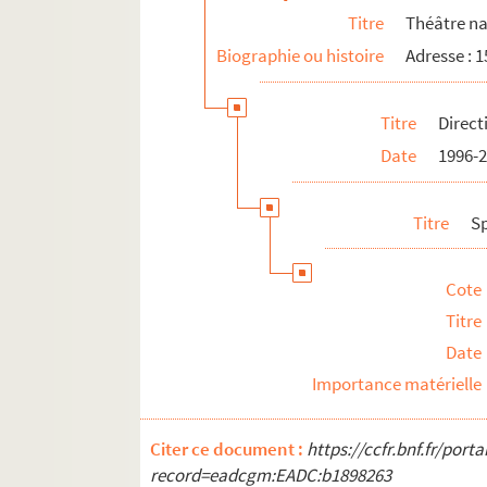
Titre
Théâtre na
Biographie ou histoire
Adresse : 
Titre
Direct
Date
1996-
Titre
S
Cote
Titre
Date
Importance matérielle
Citer ce document :
https://ccfr.bnf.fr/por
record=eadcgm:EADC:b1898263