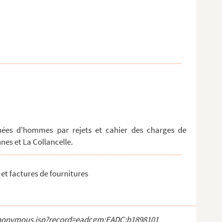
nées d'hommes par rejets et cahier des charges de
nes et La Collancelle.
t factures de fournitures
ct_anonymous.jsp?record=eadcgm:EADC:b1898101