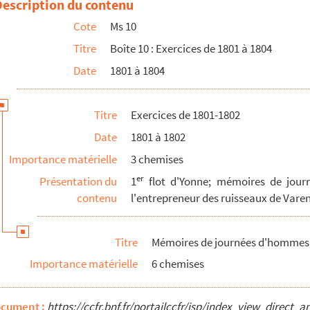
Description du contenu
rringette à la Baye
Cote
Ms 10
de la Baye à Picampoix
Titre
Boîte 10 : Exercices de 1801 à 1804
de Picampoix à Anguison
Date
1801 à 1804
d'Anguison à l'Armance
de l'Armance à Lucy
Titre
Exercices de 1801-1802
entaires et fournitures
Date
1801 à 1802
eaux de la Collancelle et Varenne
Importance matérielle
3 chemises
er
Présentation du
1
flot d'Yonne; mémoires de jour
contenu
l'entrepreneur des ruisseaux de Varen
Titre
Mémoires de journées d'hommes e
Importance matérielle
6 chemises
ocument :
https://ccfr.bnf.fr/portailccfr/jsp/index_view_dire