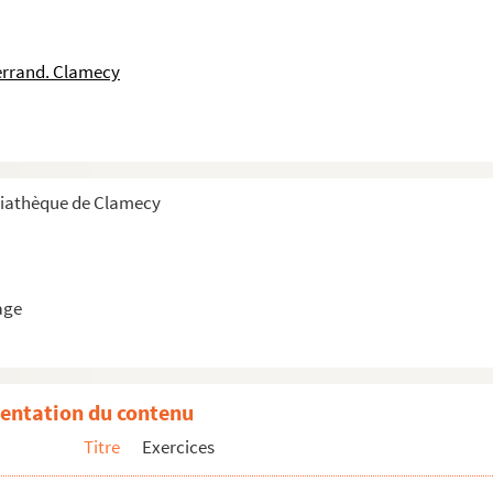
errand. Clamecy
diathèque de Clamecy
age
entation du contenu
Titre
Exercices
urnitures