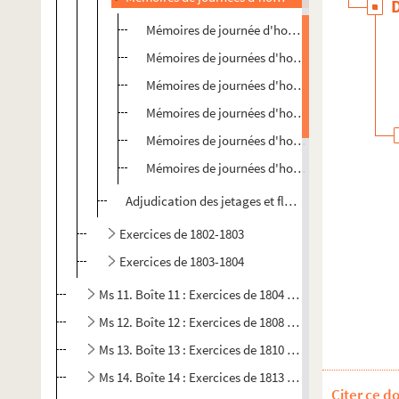
er
Mémoires de journée d'hommes 1
rejet : d'A
ème
Mémoires de journées d'hommes 2
rejet : 
ème
Mémoires de journées d'hommes 3
rejet : 
ème
Mémoires de journées d'hommes 4
rejet : 
ème
Mémoires de journées d'hommes 5
rejet : 
Mémoires de journées d'hommes rejets supplém
Adjudication des jetages et flottages sur les ruiss
Exercices de 1802-1803
Exercices de 1803-1804
Ms 11. Boîte 11 : Exercices de 1804 à 1808
Ms 12. Boîte 12 : Exercices de 1808 à 1810
Ms 13. Boîte 13 : Exercices de 1810 à 1813
Ms 14. Boîte 14 : Exercices de 1813 à 1815
Citer ce d