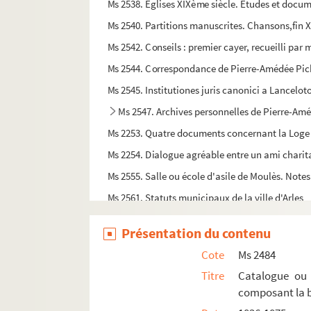
Ms 2538. Eglises XIXème siècle. Etudes et docu
Ms 2540. Partitions manuscrites. Chansons,fin
Ms 2542. Conseils : premier cayer, recueilli par
Ms 2544. Correspondance de Pierre-Amédée Pich
Ms 2545. Institutiones juris canonici a Lancelot
Ms 2547. Archives personnelles de Pierre-Amé
Ms 2253. Quatre documents concernant la Log
Ms 2254. Dialogue agréable entre un ami charit
Ms 2555. Salle ou école d'asile de Moulès. Notes
Ms 2561. Statuts municipaux de la ville d'Arles
Ms 2564. Pro egregio et nobili viro Anthonio de 
Présentation du contenu
Ms 2705. Le Petit Office de la Vierge. Antiphona
Cote
Ms 2484
Ms 2707. Lettre de Fassin aîné relative au projet
Titre
Catalogue ou 
Ms 2826. Catalogue occitan par Edmond Lefèv
composant la b
Ms 2827. Livre dédié à madame la marquise de S