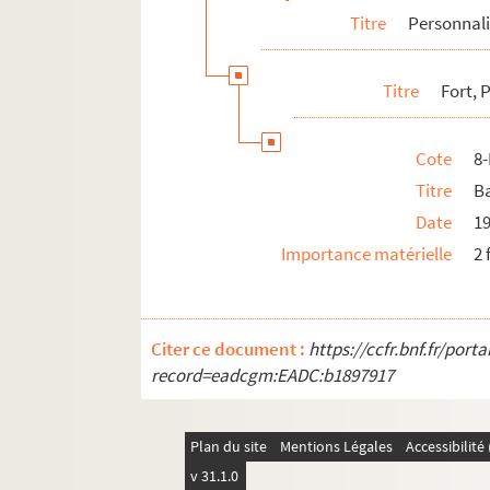
Titre
Personnali
Gregh, Fernand
Gregh, François-Didier
Titre
Fort, 
4-MS-FS-17-0778. Gris, Juan
4-MS-FS-17-0779. Guégan, Bertrand
Cote
8
Guillaume, Paul
Titre
Ba
8-MS-FS-17-0386. Guillot de Saix, Léon
Date
1
Halicka, Alice
Importance matérielle
2 
8-MS-FS-17-0387. Hammer, Arne
4-MS-FS-17-0783. Havet (famille)
8-MS-FS-17-0388. Henriot, Emile
Citer ce document :
https://ccfr.bnf.fr/por
8-MS-FS-17-0389. Henry, Marc
record=eadcgm:EADC:b1897917
4-MS-FS-17-0784. Herrand, Marcel
4-MS-FS-17-0785. Hertz, Henri
Plan du site
Mentions Légales
Accessibilit
8-MS-FS-17-0390. Hourcade, Olivier
v 31.1.0