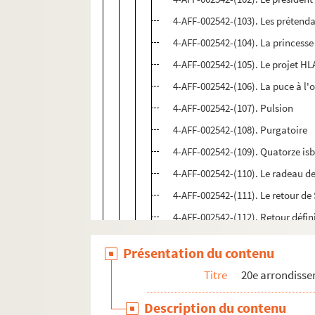
4-AFF-002542-(103). Les prétend
4-AFF-002542-(104). La princess
4-AFF-002542-(105). Le projet HL
4-AFF-002542-(106). La puce à l'o
4-AFF-002542-(107). Pulsion
4-AFF-002542-(108). Purgatoire
4-AFF-002542-(109). Quatorze is
4-AFF-002542-(110). Le radeau d
4-AFF-002542-(111). Le retour de
4-AFF-002542-(112). Retour défini
4-AFF-002542-(113). Le rêve d'u
Présentation du contenu
4-AFF-002542-(114). La révolte d
Titre
20e arrondiss
4-AFF-002542-(115). Sans faim et
4-AFF-002542-(116). La scène
Description du contenu