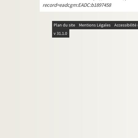
4-AFF-002542-(131). Les voisins
record=eadcgm:EADC:b1897458
4-AFF-002542-(132). Yvonne, pri
4-AFF-002542-(133). Programmes et 
Plan du site
Mentions Légales
Accessibilit
Direction Stéphane Braunschweig
v 31.1.0
Théâtre des Deux-Portes
Théâtre de l'Est parisien
Théâtre aux Mains nues
Théâtre de Ménilmontant
Théâtre-école du Passage
Théâtre de la Passementerie
Théâtre des Songes
Le Vingtième théâtre