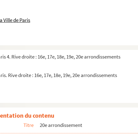
ion pour sept comédiens
 Ville de Paris
 Zand
s
sieur Simon. Je vous enlève.
ris 4. Rive droite : 16e, 17e, 18e, 19e, 20e arrondissements
ris. Rive droite : 16e, 17e, 18e, 19e, 20e arrondissements
cht, Dessau
 (manque)
entation du contenu
Titre
20e arrondissement