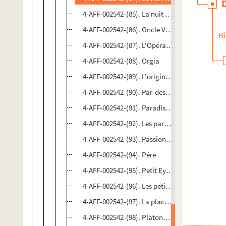
4-AFF-002542-(85). La nuit des feux
4-AFF-002542-(86). Oncle Vania
Bi
4-AFF-002542-(87). L'Opéra de quat'sous
4-AFF-002542-(88). Orgia
4-AFF-002542-(89). L'origine rouge
4-AFF-002542-(90). Par-dessus bord
4-AFF-002542-(91). Paradis (un temps à déplie
4-AFF-002542-(92). Les paravents
4-AFF-002542-(93). Passion selon Jean. Mystèr
4-AFF-002542-(94). Père
4-AFF-002542-(95). Petit Eyolf
4-AFF-002542-(96). Les petites heures
4-AFF-002542-(97). La place du singe
4-AFF-002542-(98). Platonov ; Le chant du cyg