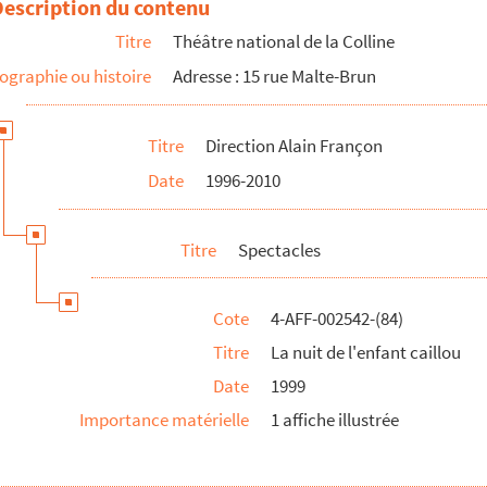
Description du contenu
Titre
Théâtre national de la Colline
ographie ou histoire
Adresse : 15 rue Malte-Brun
Titre
Direction Alain Françon
Date
1996-2010
r)
Titre
Spectacles
e pour deux voix
Cote
4-AFF-002542-(84)
Titre
La nuit de l'enfant caillou
Date
1999
Importance matérielle
1 affiche illustrée
ne