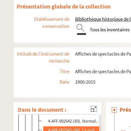
4-AFF-002542-(70). Machine sans cible. Partit
Présentation globale de la collection
4-AFF-002542-(71). Médée
Etablissement de
Bibliothèque historique de la
4-AFF-002542-(72). Melancholia
conservation
Tous les inventaires
4-AFF-002542-(73). Le mendiant ou la mort de
4-AFF-002542-(74). Mère Courage et ses enfant
4-AFF-002542-(75). Mes fils ; Je vous aime mon
Intitulé de l'instrument de
Affiches de spectacles de Pa
4-AFF-002542-(76). Minetti
recherche
4-AFF-002542-(77). Le miracle
Titre
Affiches de spectacles de Pa
4-AFF-002542-(78). Molly S.
Date
1900-2015
4-AFF-002542-(79). Nada Strancar chante Bre
4-AFF-002542-(80). Naître
4-AFF-002542-(81). Der Name ( Le nom) ; Gier
Dans le document :
Prés
4-AFF-002542-(82). Nina, c'est autre chose
4-AFF-002542-(83). Normalement,
4-AFF-002542-(84). La nuit de l'enfant caillou