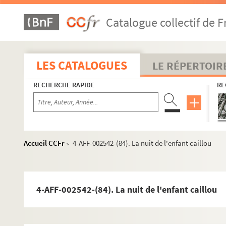
4-AFF-002542-(56). Les Histrions (détail)
Catalogue collectif de F
4-AFF-002542-(57). Holocauste
4-AFF-002542-(58). L'homme de février
4-AFF-002542-(59). L'hôtel du libre-échange
LES CATALOGUES
LE RÉPERTOIR
4-AFF-002542-(60). Les huissiers
RECHERCHE RAPIDE
RE
4-AFF-002542-(61). Incendies
4-AFF-002542-(62). Ivanov
4-AFF-002542-(63). Jeanne
4-AFF-002542-(64). Juste la fin du monde
Accueil CCFr
4-AFF-002542-(84). La nuit de l'enfant caillou
>
4-AFF-002542-(65). Katarakt
4-AFF-002542-(66). King
4-AFF-002542-(67). Kinkali
4-AFF-002542-(84). La nuit de l'enfant caillou
4-AFF-002542-(68). Kyrielle du sentiment des 
4-AFF-002542-(69). Laissez-moi seule. Let me 