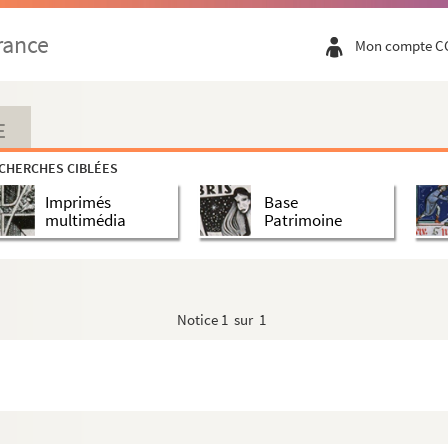
rance
Mon compte C
E
CHERCHES CIBLÉES
Imprimés
Base
multimédia
Patrimoine
Notice
1 sur 1
choses
alone