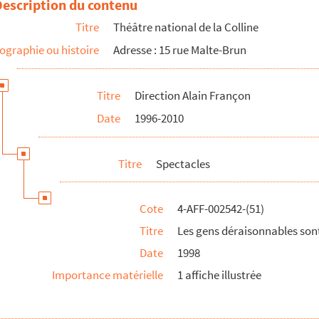
Description du contenu
Titre
Théâtre national de la Colline
 du mort-homme
ographie ou histoire
Adresse : 15 rue Malte-Brun
Titre
Direction Alain Françon
Date
1996-2010
Titre
Spectacles
Cote
4-AFF-002542-(51)
Titre
Les gens déraisonnables sont
Date
1998
Importance matérielle
1 affiche illustrée