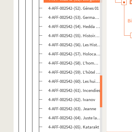
4-AFF-002542-(52). Gênes 01
4-AFF-002542-(53). Germania 3. Les spectres
Bi
4-AFF-002542-(54). Hedda Gabler
4-AFF-002542-(55). Histoires de famille
4-AFF-002542-(56). Les Histrions (détail)
4-AFF-002542-(57). Holocauste
4-AFF-002542-(58). L'homme de février
4-AFF-002542-(59). L'hôtel du libre-échange
4-AFF-002542-(60). Les huissiers
4-AFF-002542-(61). Incendies
4-AFF-002542-(62). Ivanov
4-AFF-002542-(63). Jeanne
4-AFF-002542-(64). Juste la fin du monde
4-AFF-002542-(65). Katarakt