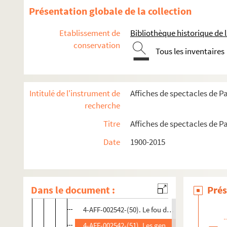
4-AFF-002542-(37). Du matin à minuit
Présentation globale de la collection
4-AFF-002542-(38). E
Etablissement de
Bibliothèque historique de la
4-AFF-002542-(39). L'échange
conservation
Tous les inventaires
4-AFF-002542-(40). éclipse du 11 août
4-AFF-002542-(41). Electre
4-AFF-002542-(42). L'enfant rêve
Intitulé de l'instrument de
Affiches de spectacles de Pa
4-AFF-002542-(43). Un ennemi du peuple
recherche
4-AFF-002542-(44). L'essaim
Titre
Affiches de spectacles de Pa
4-AFF-002542-(45). Et puis, quand le jour s'est
Date
1900-2015
4-AFF-002542-(46). L'exaltation du labyrinthe 
4-AFF-002542-(47). Fairy queen
4-AFF-002542-(48). Foi amour espérance
Dans le document :
Prés
4-AFF-002542-(49). Forces 1915-2008
4-AFF-002542-(50). Le fou d'Elsa
4-AFF-002542-(51). Les gens déraisonnables so