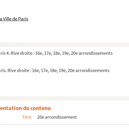
 Ville de Paris
ris 4. Rive droite : 16e, 17e, 18e, 19e, 20e arrondissements
ris. Rive droite : 16e, 17e, 18e, 19e, 20e arrondissements
 levé, je me suis endormie
; La mouette
entation du contenu
Titre
20e arrondissement
nt en voie de disparition