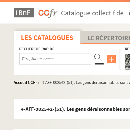
4-AFF-002542-(23). Chaise ; Si ce n'est toi
Catalogue collectif de F
4-AFF-002542-(24). Le chant du dire-dire
4-AFF-002542-(25). Check up
4-AFF-002542-(26). Le chemin de Damas
LES CATALOGUES
LE RÉPERTOIR
4-AFF-002542-(27). Le cochon noir
RECHERCHE RAPIDE
RE
4-AFF-002542-(28). Le colonel des zouaves
4-AFF-002542-(29). La comédie de Macbeth
4-AFF-002542-(30). Comme un chant de David
4-AFF-002542-(31). Le crime du XXe siècle
Accueil CCFr
4-AFF-002542-(51). Les gens déraisonnables sont e
>
4-AFF-002542-(32). Croisade sans croix
4-AFF-002542-(33). Dans la compagnie des h
4-AFF-002542-(34). Dans la jungle des villes
4-AFF-002542-(51). Les gens déraisonnables son
4-AFF-002542-(35). La décennie rouge
4-AFF-002542-(36). Le dépeupleur