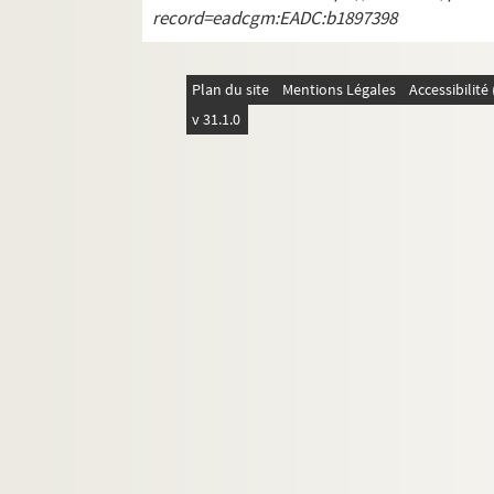
4-AFF-002542-(80). Naître
record=eadcgm:EADC:b1897398
4-AFF-002542-(81). Der Name ( L
4-AFF-002542-(82). Nina, c'est a
Plan du site
Mentions Légales
Accessibilit
4-AFF-002542-(83). Normalement
v 31.1.0
4-AFF-002542-(84). La nuit de l'e
4-AFF-002542-(85). La nuit des fe
4-AFF-002542-(86). Oncle Vania
4-AFF-002542-(87). L'Opéra de q
4-AFF-002542-(88). Orgia
4-AFF-002542-(89). L'origine rou
4-AFF-002542-(90). Par-dessus b
4-AFF-002542-(91). Paradis (un t
4-AFF-002542-(92). Les paravent
4-AFF-002542-(93). Passion selon
4-AFF-002542-(94). Père