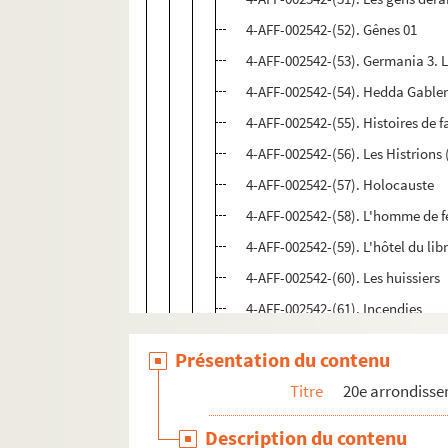
4-AFF-002542-(52). Gênes 01
4-AFF-002542-(53). Germania 3.
4-AFF-002542-(54). Hedda Gable
4-AFF-002542-(55). Histoires de f
4-AFF-002542-(56). Les Histrions 
4-AFF-002542-(57). Holocauste
4-AFF-002542-(58). L'homme de f
4-AFF-002542-(59). L'hôtel du li
4-AFF-002542-(60). Les huissiers
4-AFF-002542-(61). Incendies
4-AFF-002542-(62). Ivanov
Présentation du contenu
4-AFF-002542-(63). Jeanne
Titre
20e arrondiss
4-AFF-002542-(64). Juste la fin 
4-AFF-002542-(65). Katarakt
Description du contenu