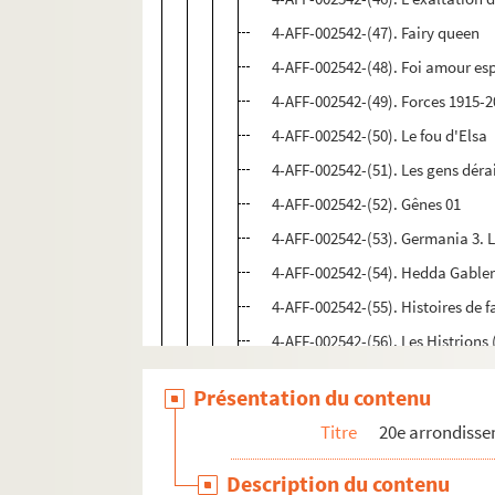
4-AFF-002542-(47). Fairy queen
4-AFF-002542-(48). Foi amour es
4-AFF-002542-(49). Forces 1915-
4-AFF-002542-(50). Le fou d'Elsa
4-AFF-002542-(51). Les gens déra
4-AFF-002542-(52). Gênes 01
4-AFF-002542-(53). Germania 3.
4-AFF-002542-(54). Hedda Gable
4-AFF-002542-(55). Histoires de f
4-AFF-002542-(56). Les Histrions 
4-AFF-002542-(57). Holocauste
Présentation du contenu
4-AFF-002542-(58). L'homme de f
Titre
20e arrondiss
4-AFF-002542-(59). L'hôtel du li
4-AFF-002542-(60). Les huissiers
Description du contenu