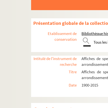
4-AFF-002542-(18). Casimir et Ca
4-AFF-002542-(19). Catoblépas
4-AFF-002542-(20). Le cercle de 
Présentation globale de la collecti
4-AFF-002542-(21). La cerisaie
Etablissement de
Bibliothèque his
4-AFF-002542-(22). Chaise
conservation
Tous les
4-AFF-002542-(23). Chaise ; Si ce 
4-AFF-002542-(24). Le chant du d
Intitulé de l'instrument de
Affiches de spe
4-AFF-002542-(25). Check up
recherche
arrondissemen
4-AFF-002542-(26). Le chemin d
Titre
Affiches de sp
4-AFF-002542-(27). Le cochon no
arrondissemen
4-AFF-002542-(28). Le colonel de
Date
1900-2015
4-AFF-002542-(29). La comédie 
4-AFF-002542-(30). Comme un ch
4-AFF-002542-(31). Le crime du X