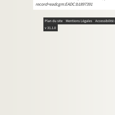
4-AFF-002542-(75). Mes fils ; Je
record=eadcgm:EADC:b1897391
4-AFF-002542-(76). Minetti
4-AFF-002542-(77). Le miracle
Plan du site
Mentions Légales
Accessibilit
4-AFF-002542-(78). Molly S.
v 31.1.0
4-AFF-002542-(79). Nada Stranca
4-AFF-002542-(80). Naître
4-AFF-002542-(81). Der Name ( L
4-AFF-002542-(82). Nina, c'est a
4-AFF-002542-(83). Normalement
4-AFF-002542-(84). La nuit de l'e
4-AFF-002542-(85). La nuit des fe
4-AFF-002542-(86). Oncle Vania
4-AFF-002542-(87). L'Opéra de q
4-AFF-002542-(88). Orgia
4-AFF-002542-(89). L'origine rou