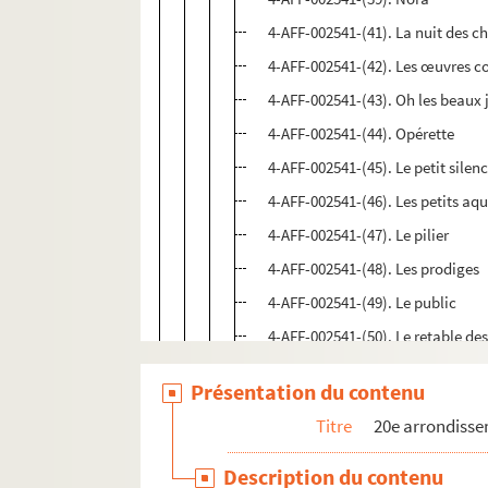
4-AFF-002541-(41). La nuit des c
4-AFF-002541-(42). Les œuvres co
4-AFF-002541-(43). Oh les beaux 
4-AFF-002541-(44). Opérette
4-AFF-002541-(45). Le petit silen
4-AFF-002541-(46). Les petits aq
4-AFF-002541-(47). Le pilier
4-AFF-002541-(48). Les prodiges
4-AFF-002541-(49). Le public
4-AFF-002541-(50). Le retable d
4-AFF-002541-(51). Réveille-toi P
Présentation du contenu
4-AFF-002541-(64). Une saison 
Titre
20e arrondiss
4-AFF-002541-(52). Sa maison d'
4-AFF-002541-(53). Sit venia ver
Description du contenu