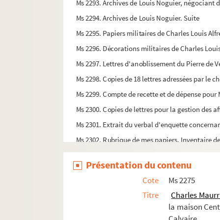
Ms 2293. Archives de Louis Noguier, négociant d
Ms 2294. Archives de Louis Noguier. Suite
Ms 2295. Papiers militaires de Charles Louis Al
Ms 2296. Décorations militaires de Charles Lou
Ms 2297. Lettres d'anoblissement du Pierre de Ve
Ms 2298. Copies de 18 lettres adressées par le c
Ms 2299. Compte de recette et de dépense pour M.
Ms 2300. Copies de lettres pour la gestion des a
Ms 2301. Extrait du verbal d'enquette concernan
Ms 2302. Rubrique de mes papiers. Inventaire d
Ms 2304. Notes manuscrites sur les affaires et l
Présentation du contenu
Ms 2305. Archives de la famille Datty, d'Arles
Cote
Ms 2275
Ms 2307. Robert Aeschlimann. Tantum Ergo à 
Titre
Charles Maurr
Ms 2308. Marie-Joseph Dagand. Graduel, trait et o
la maison Cent
Ms 2309. Robert Aeschlimann. Stabat mater à 
Calvaire