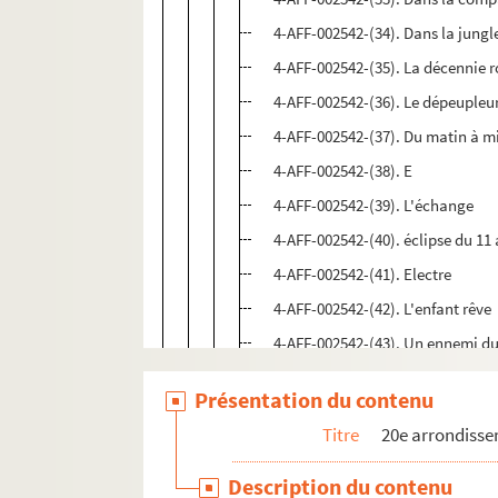
4-AFF-002542-(34). Dans la jungle
4-AFF-002542-(35). La décennie 
4-AFF-002542-(36). Le dépeupleu
4-AFF-002542-(37). Du matin à m
4-AFF-002542-(38). E
4-AFF-002542-(39). L'échange
4-AFF-002542-(40). éclipse du 11
4-AFF-002542-(41). Electre
4-AFF-002542-(42). L'enfant rêve
4-AFF-002542-(43). Un ennemi d
4-AFF-002542-(44). L'essaim
Présentation du contenu
4-AFF-002542-(45). Et puis, quand
Titre
20e arrondiss
4-AFF-002542-(46). L'exaltation 
4-AFF-002542-(47). Fairy queen
Description du contenu