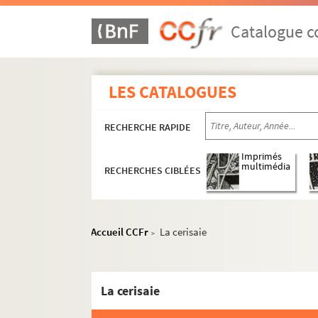
La Maroquinerie
Catalogue co
Église Notre-Dame-de-la-Croix-de-Méni
Église saint-Gabriel
Studio de l'Ermitage
LES CATALOGUES
Théâtre des Amandiers de Paris
Théâtre de Belleville
RECHERCHE RAPIDE
Théâtre national de la Colline
Imprimés
multimédia
RECHERCHES CIBLÉES
Direction Jorge Lavelli
Direction Alain Françon
Spectacles
Accueil CCFr
La cerisaie
>
4-AFF-002542-(01). L'acte incon
4-AFF-002542-(02). Algérie 54-62
La cerisaie
4-AFF-002542-(03). L'amant
4-AFF-002542-(04). Anéantis