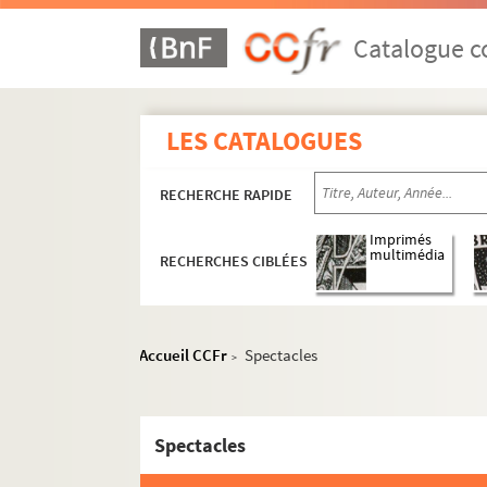
Catalogue co
LES CATALOGUES
16e arrondissement
17e arrondissement
RECHERCHE RAPIDE
18e arrondissement
Imprimés
multimédia
19e arrondissement
RECHERCHES CIBLÉES
20e arrondissement
La Bellevilloise
Accueil CCFr
Spectacles
>
Espace Confluences
Espace Louis Lumière
La Flèche d'or
Spectacles
La Maroquinerie