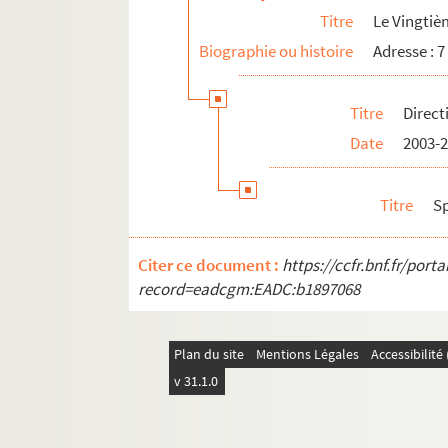
Titre
Le Vingtiè
4-AFF-002544-(27). Barricades
Biographie ou histoire
Adresse : 7
4-AFF-002544-(28). Le bateau po
4-AFF-002544-(251). La B'compa
Titre
Direct
4-AFF-002544-(29). Bea Tristan
Date
2003-
4-AFF-002544-(30). Beautiful Thi
4-AFF-002544-(31). Le bébé
Titre
S
4-AFF-002544-(32). Before The Wa
4-AFF-002544-(33). Bellissimo
Citer ce document :
https://ccfr.bnf.fr/por
4-AFF-002544-(34). Bernard Joye
record=eadcgm:EADC:b1897068
4-AFF-002544-(35). Best of. L'orc
4-AFF-002544-(36). Best of(f) mus
Plan du site
Mentions Légales
Accessibilit
4-AFF-002544-(37). Bidules trucs
v 31.1.0
4-AFF-002544-(38). Le bon gratin
4-AFF-002544-(39). Le bonheur 