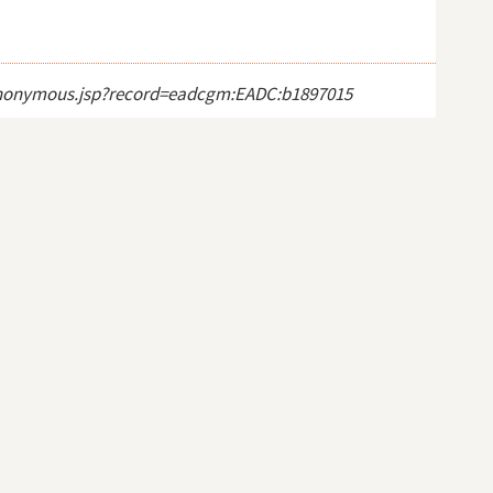
ct_anonymous.jsp?record=eadcgm:EADC:b1897015