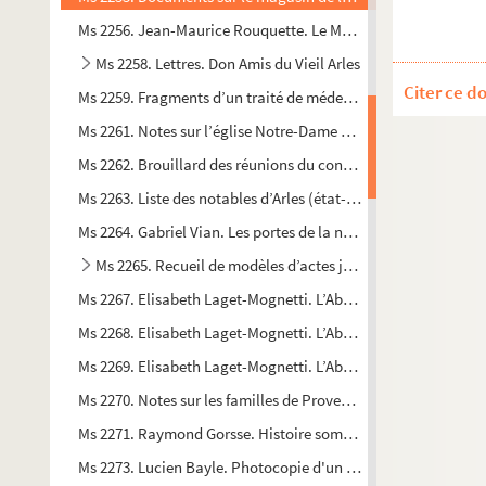
Ms 2256. Jean-Maurice Rouquette. Le Musée Réattu à la veille
Ms 2258. Lettres. Don Amis du Vieil Arles
Citer ce d
Ms 2259. Fragments d’un traité de médecine. Ce passage a tra
Ms 2261. Notes sur l’église Notre-Dame de Palmier en Camargue
Ms 2262. Brouillard des réunions du conseil général de la com
Ms 2263. Liste des notables d’Arles (état-civil, profession, opi
Ms 2264. Gabriel Vian. Les portes de la nuit ou divagation sur
Ms 2265. Recueil de modèles d’actes judiciaires et notaria
Ms 2267. Elisabeth Laget-Mognetti. L’Abbaye de Montmajour
Ms 2268. Elisabeth Laget-Mognetti. L’Abbaye de Montmajour
Ms 2269. Elisabeth Laget-Mognetti. L’Abbaye de Montmajour
Ms 2270. Notes sur les familles de Provence, extraites de minute
Ms 2271. Raymond Gorsse. Histoire sommaire du canal d'Arles
Ms 2273. Lucien Bayle. Photocopie d'un texte manuscrit du do