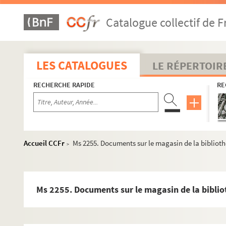
Ms 2199. Correspondance et procès-verbaux de l’ingénieur de
Catalogue collectif de F
Ms 2200. Marais d’Arles. Succession Jean Hoeufft. Procès Lay
Ms 2201. Marais d’Arles. Succession Jean Hoeufft. Procès Lay
Ms 2202. Marais d’Arles. Succession Jean Hoeufft. Procès Lay
LES CATALOGUES
LE RÉPERTOIR
Ms 2203. Procès entre la communauté d’Arles, le Corps des 
RECHERCHE RAPIDE
RE
Ms 2204. Procès entre le sieur de Beaupoly, directeur des des
Ms 2205. Mémorial des choses notables par moi Jean de Saint-M
Ms 2206. Notes tirées de la Statistique manuscrite du départem
Ms 2208. Bibliothèque arlésienne d’Emile Fassin en 1891
Accueil CCFr
Ms 2255. Documents sur le magasin de la biblioth
>
Ms 2209. Recueil des notices imprimées et manuscrites sur le
Ms 2210. Testaments, quittances familles de Laugier et Chiava
Ms 2211. Lettres patentes portant érection d’un hôpital généra
Ms 2255. Documents sur le magasin de la biblio
Ms 2212. Pièces divers sur Arles (les associations territoriales
Ms 2213. Canal de Craponne. Branche d’Arles,( vol.1). Recueil