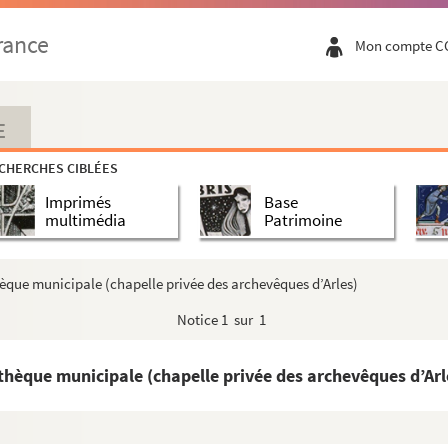
s ponts et chaussées chargé du Rhône, entretien de...
rance
Mon compte C
gue, Lalo, Strada. Volume 1
gue, Lalo, Strada. Volume 2
gue, Lalo, Strada. Volume 3
E
vuidanges et dessèchement d’une part et la communau...
CHERCHES CIBLÉES
sèchements des marais d’Arles et Mrs. de Boursac...
Imprimés
Base
artin, escuyer, érigé en l’année 1634. Livre de ...
multimédia
Patrimoine
ent des B. d. R. par M. Girard, secrétaire géné...
èque municipale (chapelle privée des archevêques d’Arles)
s chaussées de Beaucaire à la mer, du Plan du Bou...
Notice
1 sur 1
ry; Augustins d'Arles
l et maison de charité pour les pauvres à Arles...
thèque municipale (chapelle privée des archevêques d’Arl
)
 factice de notices imprimés et manuscrites (181...