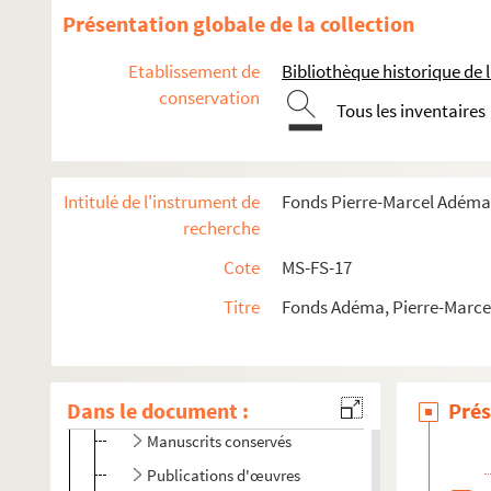
Présentation globale de la collection
Œuvres
Poésie
Etablissement de
Bibliothèque historique de la
conservation
Fiction
Tous les inventaires
Textes et éditions érotiques
Théâtre
Intitulé de l'instrument de
Fonds Pierre-Marcel Adéma
Cinéma
recherche
Critique d'art
Cote
MS-FS-17
Critique littéraire
Articles et revues
Titre
Fonds Adéma, Pierre-Marcel 
4-MS-FS-17-1378. Conférences
4-MS-FS-17-0238. Préfaces
Dans le document :
Notes
Prés
Manuscrits conservés
Publications d'œuvres