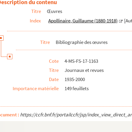
Description du contenu
Titre
Œuvres
Index
Apollinaire, Guillaume (1880-1918)
[Au
annoncés et non parus, conférences, inédits publiés posthumes
Titre
Bibliographie des œuvres
 ouvrages ou des catalogues d'exposition
vrages de La bibliothèque des curieux, des Maîtres de l'amour et du ...
Cote
4-MS-FS-17-1163
llectifs
Titre
Journaux et revues
Date
1935-2000
Importance matérielle
149 feuillets
res
il
ocument :
https://ccfr.bnf.fr/portailccfr/jsp/index_view_dire