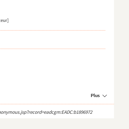
teur]
Plus
ct_anonymous.jsp?record=eadcgm:EADC:b1896972