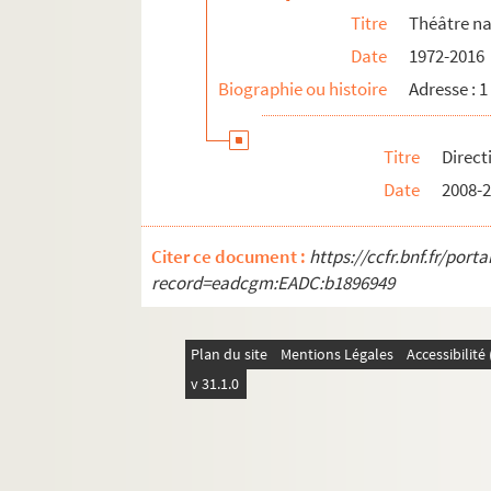
Titre
Théâtre na
Date
1972-2016
Biographie ou histoire
Adresse : 
Titre
Direct
Date
2008-
Citer ce document :
https://ccfr.bnf.fr/por
record=eadcgm:EADC:b1896949
Plan du site
Mentions Légales
Accessibilit
v 31.1.0