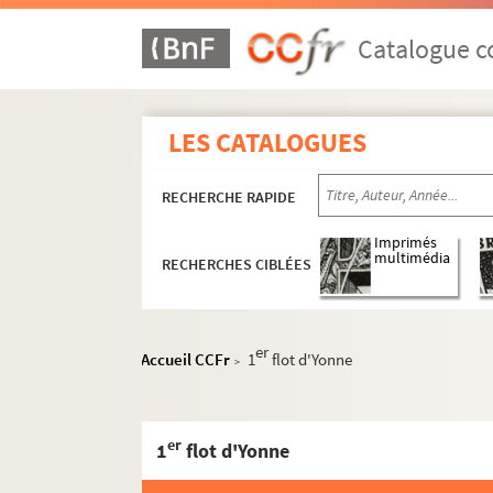
Catalogue co
LES CATALOGUES
RECHERCHE RAPIDE
Imprimés
multimédia
RECHERCHES CIBLÉES
er
Accueil CCFr
1
flot d'Yonne
>
er
1
flot d'Yonne