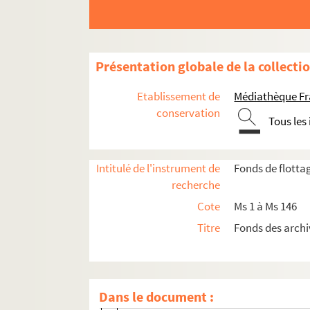
Présentation globale de la collecti
Etablissement de
Médiathèque Fr
conservation
Tous les
Intitulé de l'instrument de
Fonds de flott
Exercices
recherche
Cote
Ms 1 à Ms 146
Ms 1. Boîte 1 : Exercices de 1605 à 1769
Titre
Fonds des archi
Ms 2. Boîte 2 : Exercices de 1769 à 1773
Ms 3. Boîte 3 : Exercices de 1773 à 1776
Exercices de 1773-1774
Dans le document :
Exercices de 1774-1775