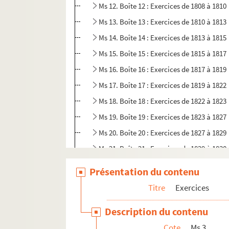
Ms 12. Boîte 12 : Exercices de 1808 à 1810
Ms 13. Boîte 13 : Exercices de 1810 à 1813
Ms 14. Boîte 14 : Exercices de 1813 à 1815
Ms 15. Boîte 15 : Exercices de 1815 à 1817
Ms 16. Boîte 16 : Exercices de 1817 à 1819
Ms 17. Boîte 17 : Exercices de 1819 à 1822
Ms 18. Boîte 18 : Exercices de 1822 à 1823
Ms 19. Boîte 19 : Exercices de 1823 à 1827
Ms 20. Boîte 20 : Exercices de 1827 à 1829
Ms 21. Boîte 21 : Exercices de 1829 à 1830
Ms 22. Boîte 22 : Exercices de 1830 à 1833
Présentation du contenu
Ms 22. Boîte 22 bis : Exercices de 1833 à 1
Titre
Exercices
Ms 23. Boîte 23 : Exercices de 1835 à 1839
Description du contenu
Ms 24. Boîte 24 : Exercices de 1839 à 1845
Cote
Ms 3
Ms 25. Boîte 25 : Exercices de 1845 à 1846