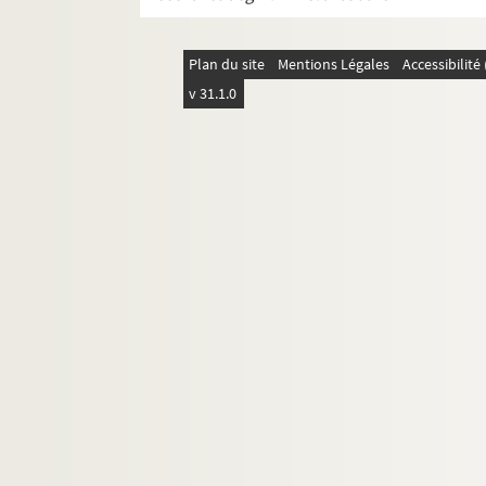
Le chapeau d'un horloger : comédie e
Chapitre II : comédie en 2 actes. 1985
Plan du site
Mentions Légales
Accessibilit
Le charlatan. 1978
v 31.1.0
Charly. 1923
La charrette anglaise : comédie en 3 
La chasse à l'homme : comédie en 3 a
La Châtelaine : comédie en 4 actes. 1
Chéri de sa concierge. 1922
Les chevaux de bois : comédie en 3 ac
Le chien de pique : comédie en 3 acte
Un chien qui rapporte : conte de fées
Le choix d'un gendre : pochade en 1 a
Chotard & Cie : comédie en 3 actes. 1
Le clan des veuves. 1989