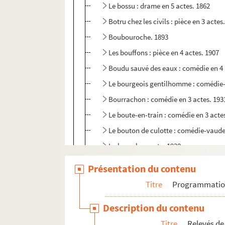
Le bossu : drame en 5 actes. 1862
Botru chez les civils : pièce en 3 actes
Boubouroche. 1893
Les bouffons : pièce en 4 actes. 1907
Boudu sauvé des eaux : comédie en 4 
Le bourgeois gentilhomme : comédie-b
Bourrachon : comédie en 3 actes. 193
Le boute-en-train : comédie en 3 acte
Le bouton de culotte : comédie-vaudev
La branche morte. 1920
La brebis : comédie en 2 actes. 1896
Présentation du contenu
La bride sur le cou : comédie musicale
Titre
Programmati
La brouille : comédie en 3 actes. 1930
Description du contenu
Brouillés depuis Wagram : comédie-va
Titre
Relevés de
Ça... ! : comédie en 3 actes. 1924