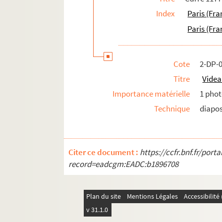
Index
Paris (Fra
Paris (Fra
Cote
2-DP-
Titre
Videa
Importance matérielle
1 phot
Technique
diapos
Citer ce document :
https://ccfr.bnf.fr/por
record=eadcgm:EADC:b1896708
Plan du site
Mentions Légales
Accessibilit
v 31.1.0