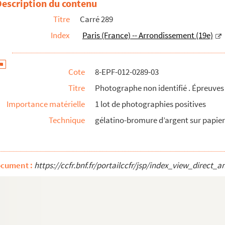
Description du contenu
Titre
Carré 289
Index
Paris (France) -- Arrondissement (19e)
Cote
8-EPF-012-0289-03
Titre
Photographe non identifié . Épreuves
Importance matérielle
1 lot de photographies positives
Technique
gélatino-bromure d’argent sur papier 
ocument :
https://ccfr.bnf.fr/portailccfr/jsp/index_view_dire
tives
Épreuves
uves
uves