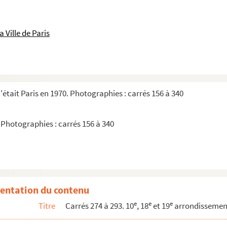
 Ville de Paris
ret
'était Paris en 1970. Photographies : carrés 156 à 340
 Photographies : carrés 156 à 340
s : feuille 17, carré 274 à 293
entation du contenu
e
e
e
Titre
Carrés 274 à 293. 10
, 18
et 19
arrondissemen