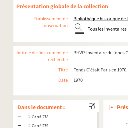
Présentation globale de la collection
Etablissement de
Bibliothèque historique de la
conservation
e
e
Carrés 156 à 173. 16
et 17
arrondissements, Levallois-Per
Tous les inventaires
e
e
e
Carrés 174 à 193. 8
, 17
et 18
arrondissement
e
e
e
Carrés 194 à 213. 8
, 17
et 18
arrondissements
Intitulé de l'instrument de
BHVP. Inventaire du fonds C
e
e
e
e
Carrés 215 à 233. 8
, 9
, 17
et 18
arrondissements
recherche
e
e
Carrés 234 à 253. 9
et 18
arrondissements
Titre
Fonds C'était Paris en 1970.
e
e
Carrés 254 à 273. 10
et 18
arrondissements
e
e
e
Carrés 274 à 293. 10
, 18
Date
et 19
1970
arrondissements
4-EPF-012-1778-017. Plan de Paris quadrillé pour le concour
Carré 276
Dans le document :
Prés
Carré 277
Carré 278
Carré 279