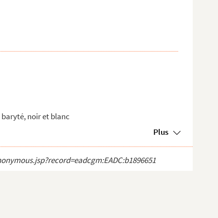
baryté, noir et blanc
Plus
ct_anonymous.jsp?record=eadcgm:EADC:b1896651