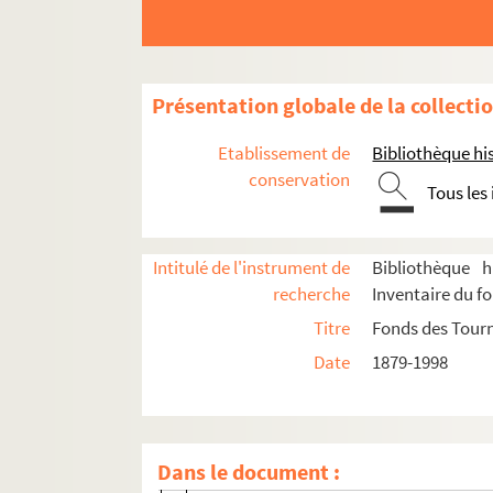
Véronique
Le vertige : pièce en 4 actes. 1922
La victime : comédie en 1 acte. 1880
Présentation globale de la collecti
La vie douloureuse de saint Vincent d
Etablissement de
Bibliothèque his
La vie est belle : comédie optimiste en
conservation
Tous les
Vieil ami
Le vieil homme. 1911
Intitulé de l'instrument de
Bibliothèque h
La vierge folle : pièce en 4 actes. 1910
recherche
Inventaire du f
Les vignes du seigneur : comédie en 3
Titre
Fonds des Tour
Villa Gaby : comédie en 3 actes. 1896
Date
1879-1998
La ville qui n'avait plus faim
Vingt ans, madame : pièce en 3 actes.
La violoncelliste
Dans le document :
Virage dangereux : pièce en 3 actes. 