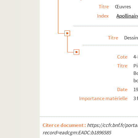
Titre
Œuvres
Index
Apollinair
Titre
Dessi
Cote
4
Titre
P
B
b
Date
1
Importance matérielle
3 
Citer ce document :
https://ccfr.bnf.fr/por
record=eadcgm:EADC:b1896585