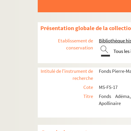
Guillaume Apollinaire
Œuvres
Poésie
Présentation globale de la collecti
Fiction
Etablissement de
Bibliothèque his
Textes et éditions érotiques
conservation
Tous les
Théâtre
Cinéma
Critique d'art
Intitulé de l'instrument de
Fonds Pierre-M
recherche
Critique littéraire
Cote
MS-FS-17
Articles et revues
Titre
Fonds Adéma, 
4-MS-FS-17-1378. Conférences
Apollinaire
4-MS-FS-17-0238. Préfaces
Notes
Manuscrits conservés