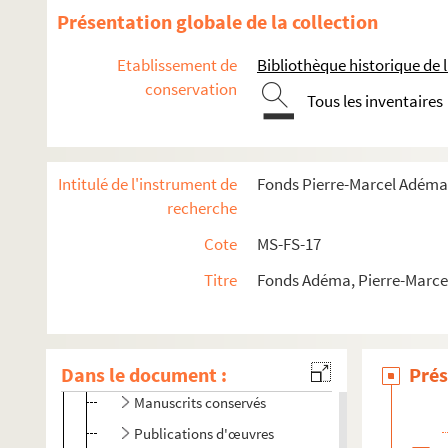
Présentation globale de la collection
Œuvres
Poésie
Etablissement de
Bibliothèque historique de la
conservation
Fiction
Tous les inventaires
Textes et éditions érotiques
Théâtre
Intitulé de l'instrument de
Fonds Pierre-Marcel Adéma
Cinéma
recherche
Critique d'art
Cote
MS-FS-17
Critique littéraire
Articles et revues
Titre
Fonds Adéma, Pierre-Marcel 
4-MS-FS-17-1378. Conférences
4-MS-FS-17-0238. Préfaces
Dans le document :
Notes
Prés
Manuscrits conservés
Publications d'œuvres