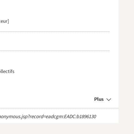
teur]
lectifs
Plus
ct_anonymous.jsp?record=eadcgm:EADC:b1896130