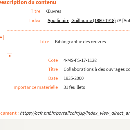
Description du contenu
Titre
Œuvres
Index
Apollinaire, Guillaume (1880-1918)
[Au
annoncés et non parus, conférences, inédits publiés posthumes
Titre
Bibliographie des œuvres
 ouvrages ou des catalogues d'exposition
vrages de La bibliothèque des curieux, des Maîtres de l'amour et du ...
Cote
4-MS-FS-17-1138
llectifs
Titre
Collaborations à des ouvrages col
Date
1935-2000
Importance matérielle
31 feuillets
res
il
ocument :
https://ccfr.bnf.fr/portailccfr/jsp/index_view_dire