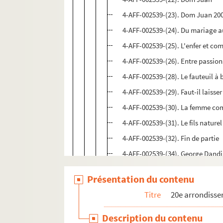
4-AFF-002539-(23). Dom Juan 200
4-AFF-002539-(24). Du mariage a
4-AFF-002539-(25). L'enfer et c
4-AFF-002539-(26). Entre passions
4-AFF-002539-(28). Le fauteuil à 
4-AFF-002539-(29). Faut-il laisse
4-AFF-002539-(30). La femme co
4-AFF-002539-(31). Le fils naturel
4-AFF-002539-(32). Fin de partie
4-AFF-002539-(34). George Dand
4-AFF-002539-(36). L'hiver quat
Présentation du contenu
4-AFF-002539-(37). King Lear
Titre
20e arrondiss
4-AFF-002539-(38). Le legs ; L'ép
4-AFF-002539-(39). Linge sale
Description du contenu