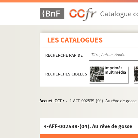
Catalogue co
LES CATALOGUES
RECHERCHE RAPIDE
16e arrondissement
Imprimés
17e arrondissement
multimédia
RECHERCHES CIBLÉES
18e arrondissement
19e arrondissement
Accueil CCFr
4-AFF-002539-(04). Au rêve de gosse
20e arrondissement
>
La Bellevilloise
Espace Confluences
4-AFF-002539-(04). Au rêve de gosse
Espace Louis Lumière