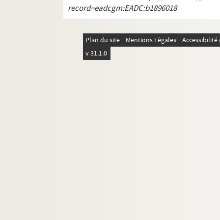
4-AFF-002539-(54). Paroles d'aut
record=eadcgm:EADC:b1896018
4-AFF-002539-(55). Petit
4-AFF-002539-(56). Phèdre ; Esqu
Plan du site
Mentions Légales
Accessibilit
4-AFF-002539-(57). Philippe Val
v 31.1.0
4-AFF-002539-(58). Portrait de fa
4-AFF-002539-(59). Les poupées
4-AFF-002539-(60). Poussière po
4-AFF-002539-(61). Le prix Marti
4-AFF-002539-(63). Roberto Zucc
4-AFF-002539-(64). Roméo et Juli
4-AFF-002539-(65). Ruy Blas
4-AFF-002539-(66). Sainte Carme
4-AFF-002539-(67). Les sept port
4-AFF-002539-(68). Sganarelle ou
4-AFF-002539-(69). Snuff le silen