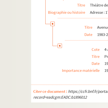
Titre
Théâtre de 
Biographie ou histoire
Adresse : 
Titre
Avenu
Date
1983-
Cote
4-
Titre
P
Date
1
Importance matérielle
19
Citer ce document :
https://ccfr.bnf.fr/por
record=eadcgm:EADC:b1896012