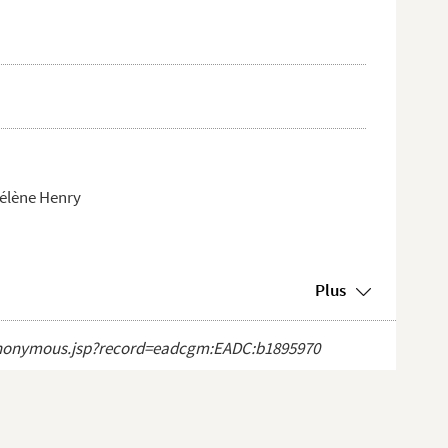
Hélène Henry
Plus
ct_anonymous.jsp?record=eadcgm:EADC:b1895970