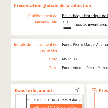
4-MS-FS-17-0785. Hertz, Henri
Présentation globale de la collection
8-MS-FS-17-0390. Hourcade, Olivier
Etablissement de
Bibliothèque historique de la
8-MS-FS-17-0391. Hugo, Valentine
conservation
8-MS-FS-17-0392. Huidobro, Vicente
Tous les inventaires
8-MS-FS-17-0393. Humbert, Jeanne
4-MS-FS-17-0787. Iribe, Paul
Intitulé de l'instrument de
Fonds Pierre-Marcel Adéma
Jacob, Max
recherche
4-MS-FS-17-0790. Lettres à André Salmon (1908-1
Cote
MS-FS-17
4-MS-FS-17-0789. Lettres à André Salmon (1940-1
Titre
Fonds Adéma, Pierre-Marcel 
4-MS-FS-17-0788. Lettres à André Salmon (1942-1
4-MS-FS-17-0791. Lettres à divers correspondants
4-MS-FS-17-0792. Dossier documentaire 1
Dans le document :
Prés
4-MS-FS-17-0793. Dossier documentaire 2
4-MS-FS-17-0794. Dossier documentaire 3
4-MS-FS-17-1135. Pierre-Marcel Adéma. Lettres à