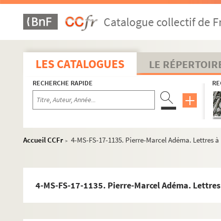
4-MS-FS-17-0776. Gourmont, Rémy de
Catalogue collectif de F
Grappe, Georges
Gregh, Fernand
Gregh, François-Didier
LES CATALOGUES
LE RÉPERTOIR
4-MS-FS-17-0778. Gris, Juan
RECHERCHE RAPIDE
RE
4-MS-FS-17-0779. Guégan, Bertrand
Guillaume, Paul
8-MS-FS-17-0386. Guillot de Saix, Léon
Halicka, Alice
Accueil CCFr
4-MS-FS-17-1135. Pierre-Marcel Adéma. Lettres à
>
8-MS-FS-17-0387. Hammer, Arne
4-MS-FS-17-0783. Havet (famille)
8-MS-FS-17-0388. Henriot, Emile
4-MS-FS-17-1135. Pierre-Marcel Adéma. Lettres
8-MS-FS-17-0389. Henry, Marc
4-MS-FS-17-0784. Herrand, Marcel