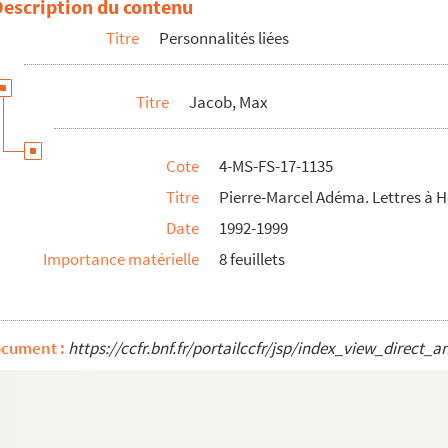
Description du contenu
-Marcel Adéma
Titre
Personnalités liées
Titre
Jacob, Max
Cote
4-MS-FS-17-1135
Titre
Pierre-Marcel Adéma. Lettres à 
Date
1992-1999
Importance matérielle
8 feuillets
ocument :
https://ccfr.bnf.fr/portailccfr/jsp/index_view_dire