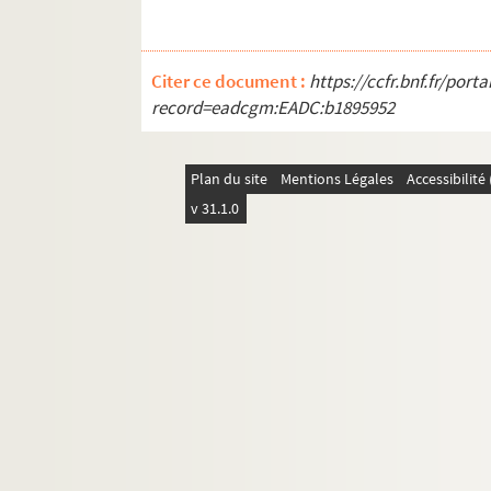
Citer ce document :
https://ccfr.bnf.fr/por
record=eadcgm:EADC:b1895952
Plan du site
Mentions Légales
Accessibilit
v 31.1.0