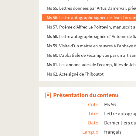
Ms 55. Lettres données par Artus Damerval, prieur
Ms 56. Lettre autographe signée de Jean Lorrai
Ms 57. Poème d'Alfred Le Poittevin, manuscrit 
Ms 58. Lettre autographe signée d' Antoine de S
Ms 59. Visite d’un maître en œuvres à l’abbaye
Ms 60. L’abbatiale de Fécamp vue par un artisan 
Ms 61. Les annonciades de Fécamp, filles de Jehan
Ms 62. Acte signé de Thiboutot
Présentation du contenu
Cote
Ms 56
Titre
Lettre autogra
Date
Dernier tiers d
Langue
français