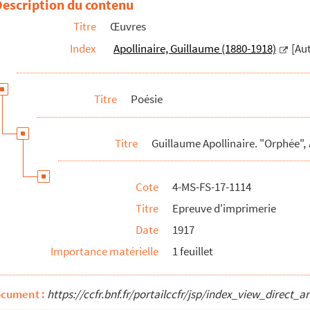
Description du contenu
Titre
Œuvres
 de guerre et d'amour",
La grande Revue
, n° 11, novembre 1917
Index
Apollinaire, Guillaume (1880-1918)
[Au
m impendere amori
(1917)
Picasso", calligramme,
SIC
, n° 17, mai 1917
Titre
Poésie
25)
Titre
Guillaume Apollinaire. "Orphée",
ecrets à Madeleine
, Paris, Georges Blaizot, 1949
eur mélancolique
(1952)
Cote
4-MS-FS-17-1114
Titre
Epreuve d'imprimerie
Date
1917
Importance matérielle
1 feuillet
ocument :
https://ccfr.bnf.fr/portailccfr/jsp/index_view_dire