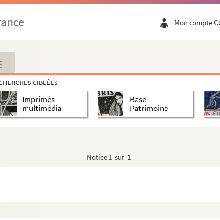
rance
Mon compte C
E
CHERCHES CIBLÉES
Imprimés
Base
multimédia
Patrimoine
Notice
1 sur 1