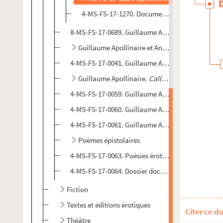
4-MS-FS-17-1270. Documentation
8-MS-FS-17-0689. Guillaume Apollinaire. "Poèmes
Guillaume Apollinaire et André Rouveyre.
Vita
4-MS-FS-17-0041. Guillaume Apollinaire. "Pablo 
Guillaume Apollinaire.
Calligrammes
(1918)
4-MS-FS-17-0059. Guillaume Apollinaire.
Il y a
(19
4-MS-FS-17-0060. Guillaume Apollinaire.
Poèmes s
4-MS-FS-17-0061. Guillaume Apollinaire.
Le guett
Poèmes épistolaires
4-MS-FS-17-0063. Poésies érotiques (1924-1927)
4-MS-FS-17-0064. Dossier documentaire
Fiction
Textes et éditions érotiques
Citer ce d
Théâtre