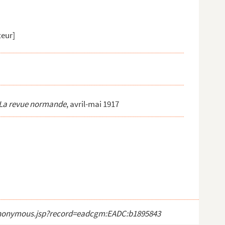
teur]
La revue normande
, avril-mai 1917
ct_anonymous.jsp?record=eadcgm:EADC:b1895843