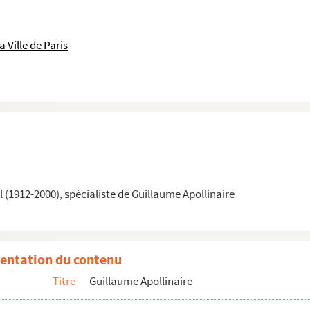
crostiche offert à René Nicosia (1900)
94)
 Ville de Paris
,
La phalange
, 15 mars 1908
ge d'Orphée
, illustrations de Raoul Dufy (1910)
républicaine
(projet, 1912)
913)
rnasse",
Le Mercure de France
, 16 mars 1914
nqueries",
Lacerba
(1914-1915)
(1912-2000), spécialiste de Guillaume Apollinaire
ue
: poème à Jeanne-Yves Blanc (1915)
ollinaire, Blaise Cendrars, Jean Cocteau, Max Jacob, Pierre Reverd...
entation du contenu
dans les oreilles
: calligramme en forme de casque
Titre
Guillaume Apollinaire
nde
, avril-mai 1917