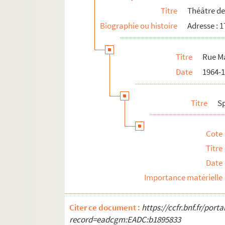
Titre
Théâtre de 
Biographie ou histoire
Adresse : 
Titre
Rue M
Date
1964-
Titre
S
Cote
Titre
Date
Importance matérielle
Citer ce document :
https://ccfr.bnf.fr/por
record=eadcgm:EADC:b1895833