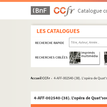
4-AFF-002540-(08). Clair d'usine
Catalogue co
4-AFF-002540-(09). Comédiants
4-AFF-002540-(10). Comme il vou
4-AFF-002540-(11). Comment ça va
LES CATALOGUES
4-AFF-002540-(12). Coquin de co
4-AFF-002540-(13). Dans les eaux
RECHERCHE RAPIDE
4-AFF-002540-(56). Don Juan revi
Imprimés
4-AFF-002540-(14). En attendant 
multimédia
RECHERCHES CIBLÉES
4-AFF-002540-(15). L'essuie-main
4-AFF-002540-(16). L'évènement
4-AFF-002540-(17). Et moi aussi, j
Accueil CCFr
4-AFF-002540-(38). L'opéra de Quat'
>
4-AFF-002540-(18). Fin de partie
4-AFF-002540-(19). La force des f
4-AFF-002540-(38). L'opéra de Quat'so
4-AFF-002540-(21). Frank V
4-AFF-002540-(22). Gevrey-Cham