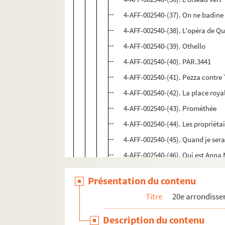
4-AFF-002540-(37). On ne badine
4-AFF-002540-(38). L'opéra de Q
4-AFF-002540-(39). Othello
4-AFF-002540-(40). PAR.3441
4-AFF-002540-(41). Pezza contre
4-AFF-002540-(42). La place roy
4-AFF-002540-(43). Prométhée
4-AFF-002540-(44). Les propriétai
4-AFF-002540-(45). Quand je serai
4-AFF-002540-(46). Qui est Anna 
4-AFF-002540-(47). Le revizor
Présentation du contenu
4-AFF-002540-(48). Sainte Jeanne
Titre
20e arrondiss
4-AFF-002540-(49). Les serments 
4-AFF-002540-(58). Les sincères 
Description du contenu